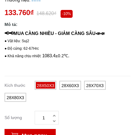
Thương hiệu:
HTH
133.760₫
148.620₫
-10%
Mô tả:
📢📢MUA CÀNG NHIỀU - GIẢM CÀNG SÂU📣📣
● Vật liệu: Suj2
● Độ cứng: 62-67Hrc
1083.4
.
±0.2℃
● Khả năng chịu nhiệt:
Kích thước
28X50X3
28X60X3
28X70X3
28X80X3
Số lượng