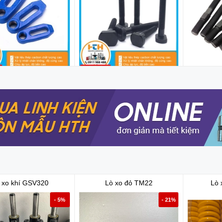
Liên hệ
Liên hệ
 xo khí GSV320
Lò xo đỏ TM22
Lò 
- 5%
- 21%