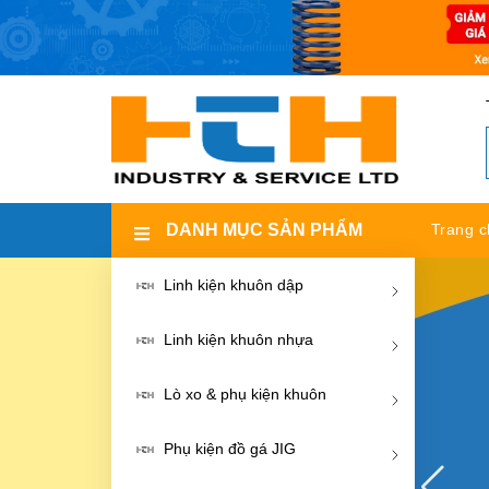
DANH MỤC SẢN PHẨM
Trang c
Linh kiện khuôn dập
Linh kiện khuôn nhựa
Lò xo & phụ kiện khuôn
Phụ kiện đồ gá JIG