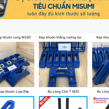
p khuôn cong M16D
Kẹp khuôn thẳng cường lực M16
Kẹp khu
ẹp khuôn Loại Elip
Bu Lông Chữ T M20
Bu Lông
Liên hệ
108.000₫