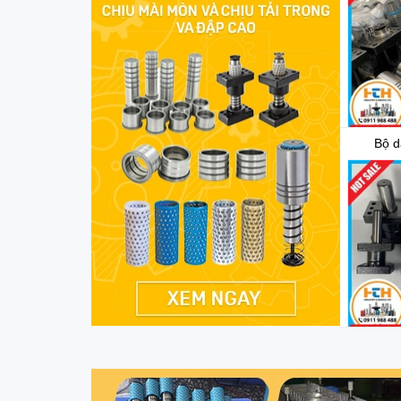
Bộ 
1.13
50