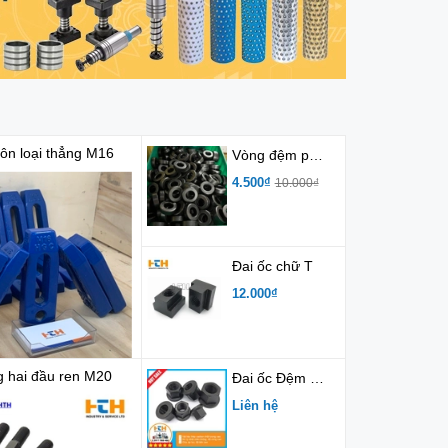
ôn loại thẳng M16
Vòng đệm phẳng gá kẹp
4.500₫
10.000₫
Đai ốc chữ T
12.000₫
 hai đầu ren M20
Đai ốc Đệm Đen cấp bền 8.8
94.000₫
Liên hệ