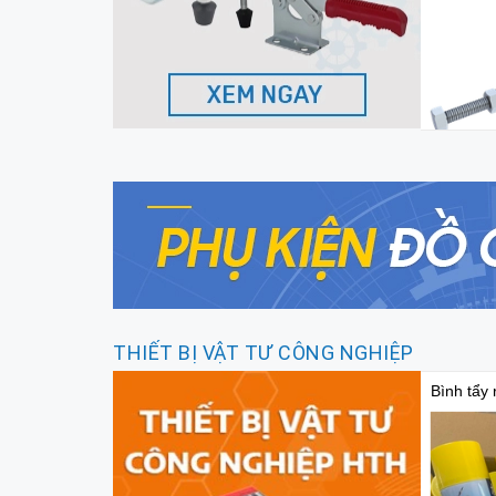
11
THIẾT BỊ VẬT TƯ CÔNG NGHIỆP