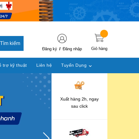
Tìm kiếm
/
Giỏ hàng
Đăng ký
Đăng nhập
 trợ kỹ thuật
Liên hệ
Tuyển Dụng
Xuất hàng 2h, ngay
sau click