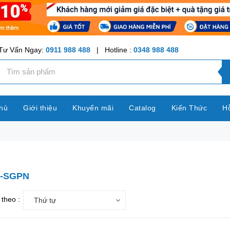
Tư Vấn Ngay:
0911 988 488
| Hotline :
0348 988 488
hủ
Giới thiệu
Khuyến mãi
Catalog
Kiến Thức
Hỗ
-SGPN
theo :
Thứ tự