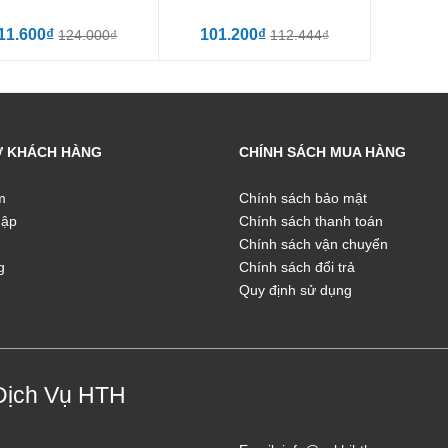
11.600₫
101.200₫
124.000₫
112.444₫
Ợ KHÁCH HÀNG
CHÍNH SÁCH MUA HÀNG
m
Chính sách bảo mật
hập
Chính sách thanh toán
Chính sách vận chuyển
g
Chính sách đổi trả
Quy định sử dụng
Dịch Vụ HTH