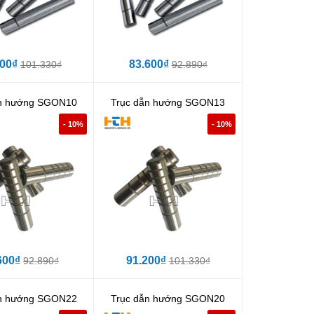
200₫
83.600₫
101.330₫
92.890₫
ẫn hướng SGON10
Trục dẫn hướng SGON13
- 10%
- 10%
600₫
91.200₫
92.890₫
101.330₫
ẫn hướng SGON22
Trục dẫn hướng SGON20