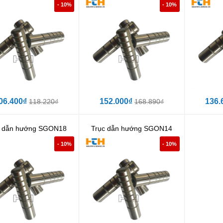
- 10%
- 10%
06.400₫
152.000₫
136.
118.220₫
168.890₫
c dẫn hướng SGON18
Trục dẫn hướng SGON14
- 10%
- 10%