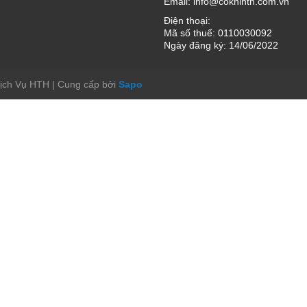
Email:
info@cokhihth.com.vn
Điện thoại:
Mã số thuế: 0110030092
Ngày đăng ký: 14/06/2022
Dịch Vụ HTH
|
Cung cấp bởi
Sapo