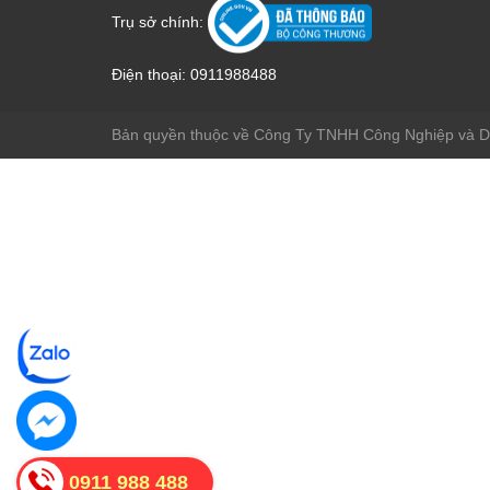
Trụ sở chính:
Điện thoại:
0911988488
Bản quyền thuộc về Công Ty TNHH Công Nghiệp và 
0911 988 488