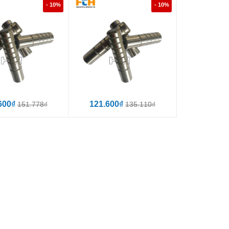
- 10%
- 10%
600₫
121.600₫
151.778₫
135.110₫