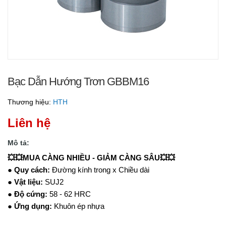
Bạc Dẫn Hướng Trơn GBBM16
Thương hiệu:
HTH
Liên hệ
Mô tả:
💥💥MUA CÀNG NHIỀU - GIẢM CÀNG SÂU💥💥
●
Quy cách:
Đường kính trong x Chiều dài
●
Vật liệu:
SUJ2
●
Độ cứng:
58 - 62 HRC
●
Ứng dụng:
Khuôn ép nhựa