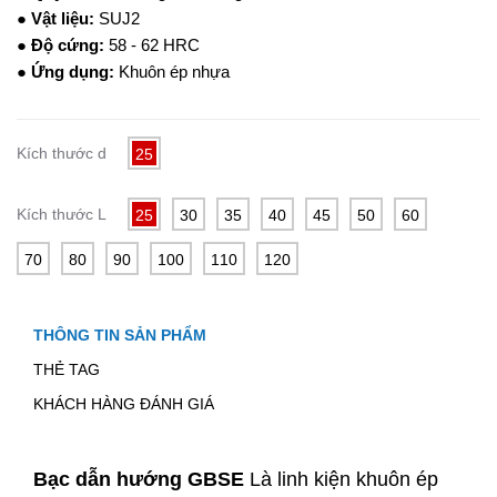
●
Vật liệu:
SUJ2
●
Độ cứng:
58 - 62 HRC
●
Ứng dụng:
Khuôn ép nhựa
Kích thước d
25
Kích thước L
25
30
35
40
45
50
60
70
80
90
100
110
120
THÔNG TIN SẢN PHẨM
THẺ TAG
KHÁCH HÀNG ĐÁNH GIÁ
Bạc dẫn hướng GBSE
Là linh kiện khuôn ép