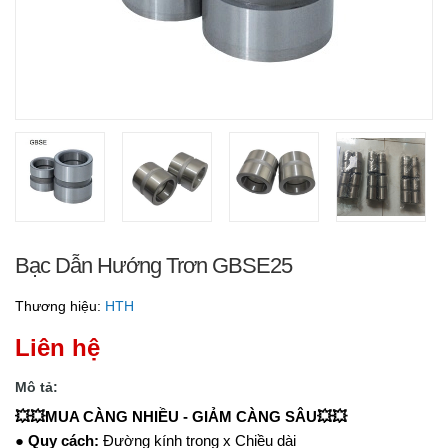
Bạc Dẫn Hướng Trơn GBSE25
Thương hiệu:
HTH
Liên hệ
Mô tả:
💥💥MUA CÀNG NHIỀU - GIẢM CÀNG SÂU💥💥
●
Quy cách:
Đường kính trong x Chiều dài