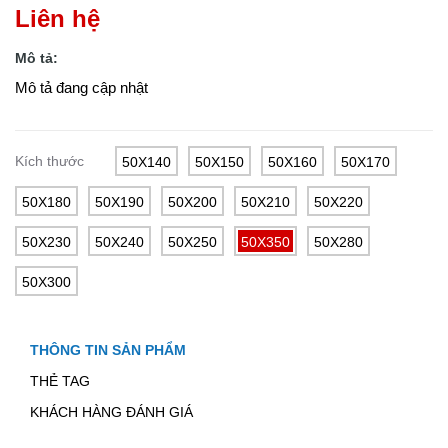
Liên hệ
Mô tả:
Mô tả đang cập nhật
Kích thước
50X140
50X150
50X160
50X170
50X180
50X190
50X200
50X210
50X220
50X230
50X240
50X250
50X350
50X280
50X300
THÔNG TIN SẢN PHẨM
THẺ TAG
KHÁCH HÀNG ĐÁNH GIÁ