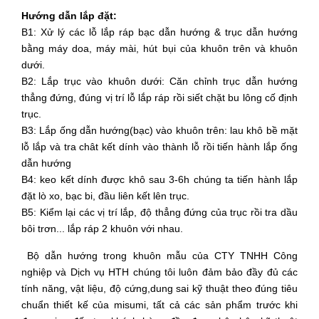
Hướng dẫn lắp đặt:
B1: Xử lý các lỗ lắp ráp bạc dẫn hướng & trục dẫn hướng
bằng máy doa, máy mài, hút bụi của khuôn trên và khuôn
dưới.
B2: Lắp trục vào khuôn dưới: Căn chỉnh trục dẫn hướng
thẳng đứng, đúng vị trí lỗ lắp ráp rồi siết chặt bu lông cố định
trục.
B3: Lắp ống dẫn hướng(bạc) vào khuôn trên: lau khô bề mặt
lỗ lắp và tra chât kết dính vào thành lỗ rồi tiến hành lắp ống
dẫn hướng
B4: keo kết dính được khô sau 3-6h chúng ta tiến hành lắp
đặt lò xo, bạc bi, đầu liên kết lên trục.
B5: Kiểm lại các vị trí lắp, độ thẳng đứng của trục rồi tra dầu
bôi trơn... lắp ráp 2 khuôn với nhau.
Bộ dẫn hướng trong khuôn mẫu của CTY TNHH Công
nghiệp và Dịch vụ HTH chúng tôi luôn đảm bảo đầy đủ các
tính năng, vật liệu, độ cứng,dung sai kỹ thuật theo đúng tiêu
chuẩn thiết kế của misumi, tất cả các sản phẩm trước khi