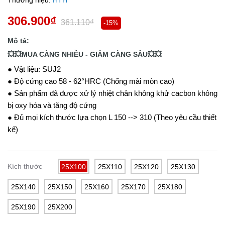
Thương hiệu:
HTH
306.900₫
361.110₫
-15%
Mô tả:
💥💥MUA CÀNG NHIỀU - GIẢM CÀNG SÂU💥💥
● Vật liệu: SUJ2
● Độ cứng cao 58 - 62°HRC (Chống mài mòn cao)
● Sản phẩm đã được xử lý nhiệt chân không khử cacbon không
bị oxy hóa và tăng độ cứng
● Đủ mọi kích thước lựa chọn L 150 --> 310 (Theo yêu cầu thiết
kế)
Kích thước
25X100
25X110
25X120
25X130
25X140
25X150
25X160
25X170
25X180
25X190
25X200