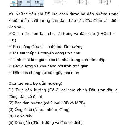
✍ Những tiêu chí Để lựa chọn được bộ dẫn hướng trong
khuôn mẫu chất lượng cần đảm bảo các đặc điểm và điều
kiện sau:
✅Chịu mài mòn lớn; chịu tải trọng va đập cao (HRC58°-
60°)
✅ Khả năng điều chỉnh độ hở dẫn hướng
✅ Ma sát thấp và chuyển động trơn chu
✅ Tính chất làm giảm xóc tốt nhất trong quá trình dập
✅ Bảo dưỡng và khả năng bôi trơn đơn giản
✅ Đệm kín chống bụi bẩn gây mài mòn
Cấu tạo của bộ dẫn hướng:
(1) Trục dẫn hướng (Có 3 loại trục chính Đầu trơn,đầu di
động, đầu cố định)
(2) Bạc dẫn hướng (có 2 loại LBB và MBB)
(3) Ống lót bi (Nhựa, nhôm, đồng)
(4) Lo xo đẩy
(5) Đầu gắn (đầu di động và đầu cố định)