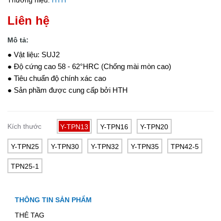
Thương hiệu:
HTH
Liên hệ
Mô tả:
● Vật liệu: SUJ2
● Độ cứng cao 58 - 62°HRC (Chống mài mòn cao)
● Tiêu chuẩn độ chính xác cao
● Sản phầm được cung cấp bởi HTH
Kích thước
Y-TPN13
Y-TPN16
Y-TPN20
Y-TPN25
Y-TPN30
Y-TPN32
Y-TPN35
TPN42-5
TPN25-1
THÔNG TIN SẢN PHẨM
THẺ TAG