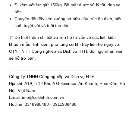
Đi kèm với lực giữ
150kg
.
Bề mặt được xử lý tốt, đẹp và
bền
Chuyển đổi đẩy kéo xuống sở hữu cấu trúc ổn định, hiệu
suất tuyệt vời và tuổi thọ dài
🚩 Để biết thêm chi tiết và liên hệ tư vấn về các linh kiện
khuôn mẫu, linh kiện, phụ tùng cơ khí hãy liên hệ ngay với
CTY TNHH Công nghiệp và Dịch vụ HTH, đội ngũ nhân viên
sẽ hỗ trợ bạn.
----------------------------------------------------------------------------
Công Ty TNHH Công nghiệp và Dịch vụ HTH
Địa chỉ: A19, ô 12 Khu A Geleximco, An Khánh, Hoài Đức, Hà
Nội, Việt Nam
Email: info@cokhihth.com.vn
Hotline: 0348988488 - 0911988488