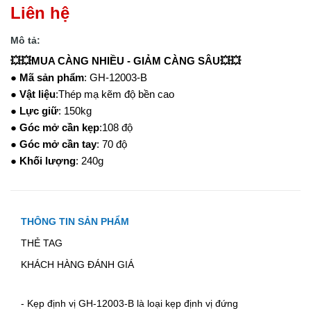
Liên hệ
Mô tả:
💥💥MUA CÀNG NHIỀU - GIẢM CÀNG SÂU💥💥
●
Mã sản phẩm
: GH-12003-B
●
Vật liệu
:Thép mạ kẽm độ bền cao
●
Lực giữ
: 150kg
●
Góc mở cần kẹp
:108 độ
●
Góc mở cần tay
: 70 độ
●
Khối lượng
: 240g
THÔNG TIN SẢN PHẨM
THẺ TAG
KHÁCH HÀNG ĐÁNH GIÁ
-
Kẹp định vị
GH-12003-B
là loại kẹp định vị đứng