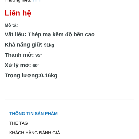
Thương hiệu:
HTH
Liên hệ
Mô tả:
Vật liệu: Thép mạ kẽm độ bền cao
Khả năng giữ:
91kg
Thanh mở:
95°
Xử lý mở:
60°
Trọng lượng:0.16kg
THÔNG TIN SẢN PHẨM
THẺ TAG
KHÁCH HÀNG ĐÁNH GIÁ