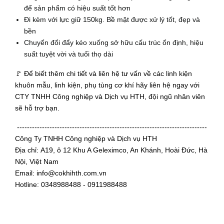
để sản phẩm có hiệu suất tốt hơn
Đi kèm với lực giữ 150
kg
.
Bề mặt được xử lý tốt, đẹp và
bền
Chuyển đổi đẩy kéo xuống sở hữu cấu trúc ổn định, hiệu
suất tuyệt vời và tuổi thọ dài
🚩 Để biết thêm chi tiết và liên hệ tư vấn về các linh kiện
khuôn mẫu, linh kiện, phụ tùng cơ khí hãy liên hệ ngay với
CTY TNHH Công nghiệp và Dịch vụ HTH, đội ngũ nhân viên
sẽ hỗ trợ bạn.
----------------------------------------------------------------------------
Công Ty TNHH Công nghiệp và Dịch vụ HTH
Địa chỉ: A19, ô 12 Khu A Geleximco, An Khánh, Hoài Đức, Hà
Nội, Việt Nam
Email: info@cokhihth.com.vn
Hotline: 0348988488 - 0911988488