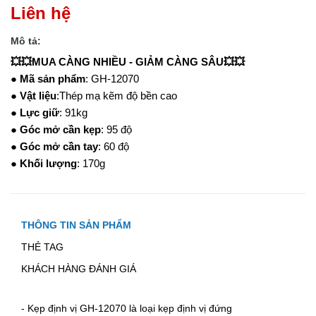
Liên hệ
Mô tả:
💥💥MUA CÀNG NHIỀU - GIẢM CÀNG SÂU💥💥
●
Mã sản phẩm
: GH-12070
●
Vật liệu
:Thép mạ kẽm độ bền cao
●
Lực giữ
: 91kg
●
Góc mở cần kẹp
: 95 độ
●
Góc mở cần tay
: 60 độ
●
Khối lượng
: 170g
THÔNG TIN SẢN PHẨM
THẺ TAG
KHÁCH HÀNG ĐÁNH GIÁ
-
Kẹp định vị
GH-12070
là loại kẹp định vị đứng