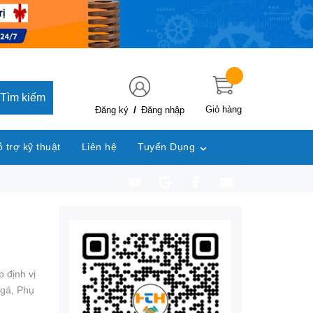
Tìm kiếm
/
Giỏ hàng
Đăng ký
Đăng nhập
 trợ kỹ thuật
Liên hệ
Tuyển Dụng
 định vị
 gá,
Phụ