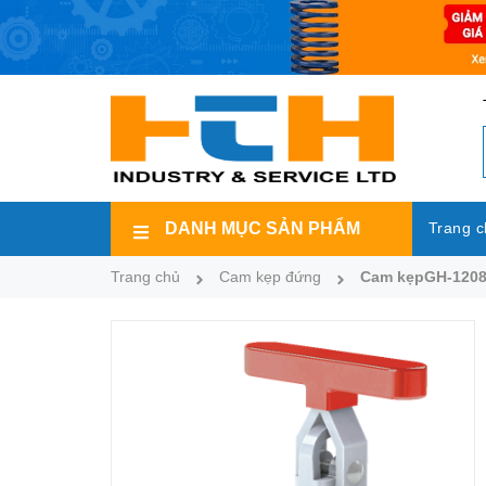
DANH MỤC SẢN PHẨM
Trang c
Trang chủ
Cam kẹp đứng
Cam kẹpGH-120