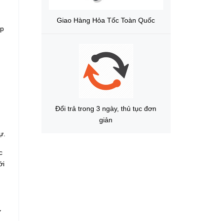
Giao Hàng Hỏa Tốc Toàn Quốc
ạp
Đổi trả trong 3 ngày, thủ tục đơn
giản
ự.
c
ới
Y