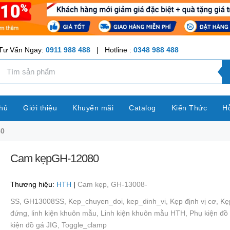
Tư Vấn Ngay:
0911 988 488
| Hotline :
0348 988 488
hủ
Giới thiệu
Khuyến mãi
Catalog
Kiến Thức
Hỗ
80
Cam kẹpGH-12080
Thương hiệu:
HTH
|
Cam kẹp,
GH-13008-
SS,
GH13008SS,
Kep_chuyen_doi,
kep_dinh_vi,
Kẹp định vị cơ,
Kẹp
đứng,
linh kiện khuôn mẫu,
Linh kiện khuôn mẫu HTH,
Phụ kiện đồ
kiện đồ gá JIG,
Toggle_clamp