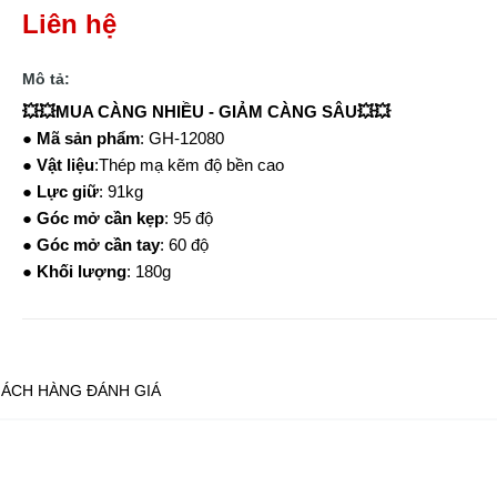
Liên hệ
Mô tả:
💥💥MUA CÀNG NHIỀU - GIẢM CÀNG SÂU💥💥
●
Mã sản phẩm
: GH-12080
●
Vật liệu
:Thép mạ kẽm độ bền cao
●
Lực giữ
: 91kg
●
Góc mở cần kẹp
: 95 độ
●
Góc mở cần tay
: 60 độ
●
Khối lượng
: 180g
ÁCH HÀNG ĐÁNH GIÁ