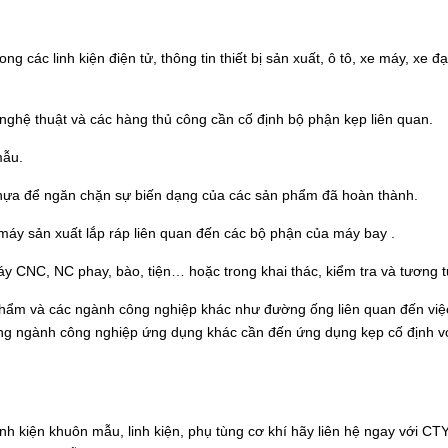
ng các linh kiện điện tử, thông tin thiết bị sản xuất, ô tô, xe máy, xe đ
.
i, nghệ thuật và các hàng thủ công cần cố định bộ phận kẹp liên quan.
mẫu.
 nhựa để ngăn chặn sự biến dạng của các sản phẩm đã hoàn thành.
máy sản xuất lắp ráp liên quan đến các bộ phận của máy bay .
áy CNC, NC phay, bào, tiện… hoặc trong khai thác, kiểm tra và tương t
phẩm và các ngành công nghiệp khác như đường ống liên quan đến việ
rong ngành công nghiệp ứng dụng khác cần đến ứng dụng kẹp cố định v
 linh kiện khuôn mẫu, linh kiện, phụ tùng cơ khí hãy liên hệ ngay với CT