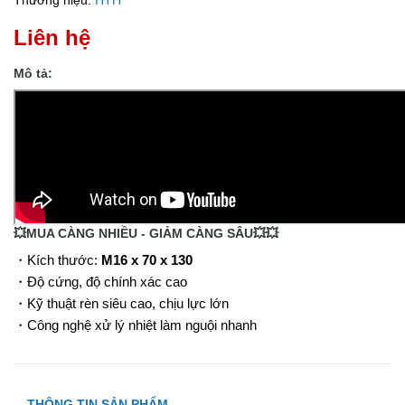
Thương hiệu:
HTH
Liên hệ
Mô tả:
💥MUA CÀNG NHIỀU - GIẢM CÀNG SÂU💥💥
・Kích thước:
M16 x 70 x 130
・Độ cứng, độ chính xác cao
・Kỹ thuật rèn siêu cao, chịu lực lớn
・Công nghệ xử lý nhiệt làm nguội nhanh
THÔNG TIN SẢN PHẨM