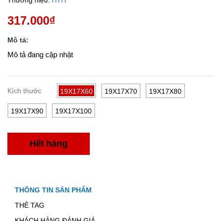
Thương hiệu:
HTH
317.000₫
Mô tả:
Mô tả đang cập nhật
Kích thước
19X17X60
19X17X70
19X17X80
19X17X90
19X17X100
Hết hàng
THÔNG TIN SẢN PHẨM
THẺ TAG
KHÁCH HÀNG ĐÁNH GIÁ