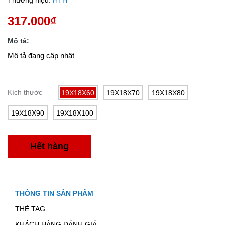
Thương hiệu:
HTH
317.000₫
Mô tả:
Mô tả đang cập nhật
Kích thước
19X18X60
19X18X70
19X18X80
19X18X90
19X18X100
Hết hàng
THÔNG TIN SẢN PHẨM
THẺ TAG
KHÁCH HÀNG ĐÁNH GIÁ