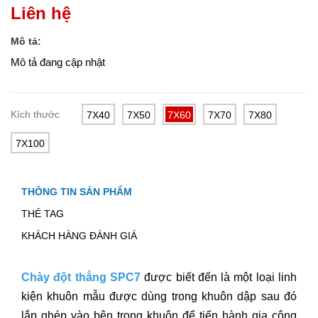
Liên hệ
Mô tả:
Mô tả đang cập nhật
Kích thước
7X40
7X50
7X60
7X70
7X80
7X100
THÔNG TIN SẢN PHẨM
THẺ TAG
KHÁCH HÀNG ĐÁNH GIÁ
Chày đột thẳng SPC7
được biết đến là một loại linh
kiện khuôn mẫu được dùng trong khuôn dập sau đó
lắp ghép vào bên trong khuôn để tiến hành gia công