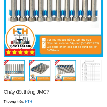
Chày đột thẳng JMC7
Thương hiệu:
HTH