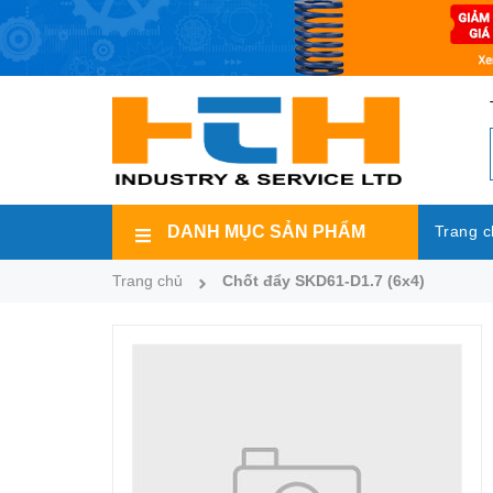
DANH MỤC SẢN PHẨM
Trang c
Trang chủ
Chốt đẩy SKD61-D1.7 (6x4)