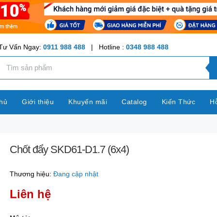
Tư Vấn Ngay:
0911 988 488
| Hotline :
0348 988 488
hủ
Giới thiệu
Khuyến mãi
Catalog
Kiến Thức
Hỗ
Chốt đẩy SKD61-D1.7 (6x4)
Thương hiệu:
Đang cập nhật
Liên hệ