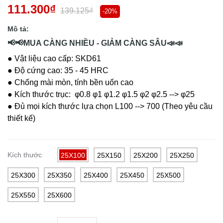
111.300₫
139.125₫
-20%
Mô tả:
📢📢MUA CÀNG NHIỀU - GIẢM CÀNG SÂU📣📣
● Vật liệu cao cấp: SKD61
● Độ cứng cao: 35 - 45 HRC
● Chống mài mòn, tính bền uốn cao
● Kích thước trục: φ0.8 φ1 φ1.2 φ1.5 φ2 φ2.5 --> φ25
● Đủ mọi kích thước lựa chọn L100 --> 700 (Theo yêu cầu
thiết kế)
Kích thước
25X100
25X150
25X200
25X250
25X300
25X350
25X400
25X450
25X500
25X550
25X600