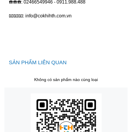
☎️☎️☎️: 02466549946 - 0911.988.488
📧📧📧:
info@cokhihth.com.vn
SẢN PHẨM LIÊN QUAN
Không có sản phẩm nào cùng loại