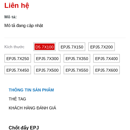
Liên hệ
Mô tả:
Mô tả đang cập nhật
Kích thước
D5.7X100
EPJ5.7X150
EPJ5.7X200
EPJ5.7X250
EPJ5.7X300
EPJ5.7X350
EPJ5.7X400
EPJ5.7X450
EPJ5.7X500
EPJ5.7X550
EPJ5.7X600
THÔNG TIN SẢN PHẨM
THẺ TAG
KHÁCH HÀNG ĐÁNH GIÁ
Chốt đẩy EPJ