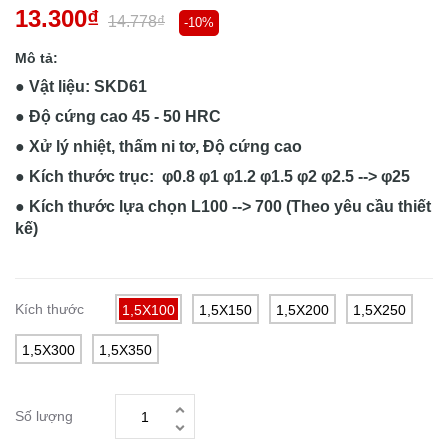
13.300₫
14.778₫
-10%
Mô tả:
● Vật liệu: SKD61
● Độ cứng cao 45 - 50 HRC
● Xử lý nhiệt, thấm ni tơ, Độ cứng cao
● Kích thước trục: φ0.8 φ1 φ1.2 φ1.5 φ2 φ2.5 --> φ25
● Kích thước lựa chọn L100 --> 700 (Theo yêu cầu thiết
kế)
Kích thước
1,5X100
1,5X150
1,5X200
1,5X250
1,5X300
1,5X350
Số lượng