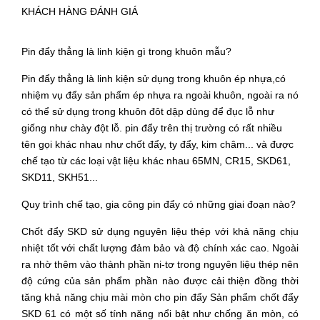
KHÁCH HÀNG ĐÁNH GIÁ
Pin đẩy thẳng là linh kiện gì trong khuôn mẫu?
Pin đẩy thẳng là linh kiện sử dụng trong khuôn ép nhựa,có
nhiệm vụ đẩy sản phẩm ép nhựa ra ngoài khuôn, ngoài ra nó
có thể sử dụng trong khuôn đôt dập dùng để đục lỗ như
giống như chày đột lỗ. pin đẩy trên thị trường có rất nhiều
tên gọi khác nhau như chốt đẩy, ty đẩy, kim châm... và được
chế tạo từ các loại vật liệu khác nhau 65MN, CR15, SKD61,
SKD11, SKH51...
Quy trình chế tạo, gia công pin đẩy có những giai đoạn nào?
Chốt đẩy SKD sử dụng nguyên liệu thép với khả năng chịu
nhiệt tốt với chất lượng đảm bảo và độ chính xác cao. Ngoài
ra nhờ thêm vào thành phần ni-tơ trong nguyên liệu thép nên
độ cứng của sản phẩm phần nào được cải thiện đồng thời
tăng khả năng chịu mài mòn cho pin đẩy Sản phẩm chốt đẩy
SKD 61 có một số tính năng nổi bật như chống ăn mòn, có