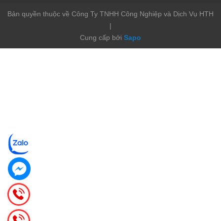
Bản quyền thuộc về Công Ty TNHH Công Nghiệp và Dịch Vụ HTH
|
Cung cấp bởi
Sapo