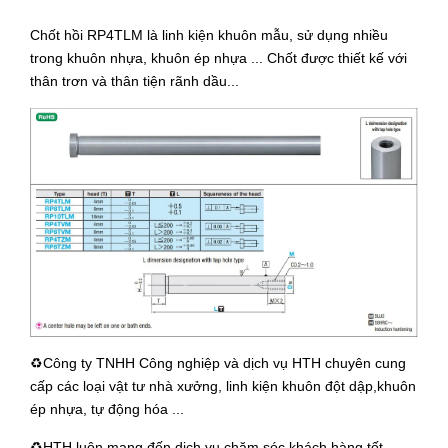
Chốt hồi RP4TLM là linh kiện khuôn mẫu, sử dụng nhiều
trong khuôn nhựa, khuôn ép nhựa ... Chốt được thiết kế với
thân trơn và thân tiện rãnh dầu...
♻️Công ty TNHH Công nghiệp và dịch vụ HTH chuyên cung
cấp các loại vật tư nhà xưởng, linh kiện khuôn đột dập,khuôn
ép nhựa, tự động hóa ...
♻️HTH luôn mang đến dịch vụ chăm sóc khách hàng tốt