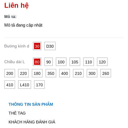
Liên hệ
Mô tả:
Mô tả đang cập nhật
Đường kính d
30
D30
Chiều dài L
80
90
100
105
110
120
200
220
180
350
400
210
300
260
410
L410
170
THÔNG TIN SẢN PHẨM
THẺ TAG
KHÁCH HÀNG ĐÁNH GIÁ