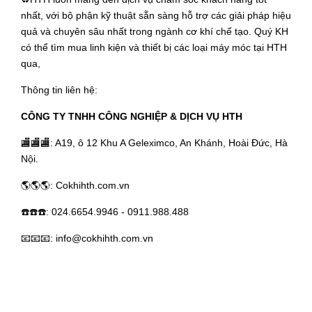
nhất, với bộ phận kỹ thuật sẵn sàng hỗ trợ các giải pháp hiệu
quả và chuyên sâu nhất trong ngành cơ khí chế tạo. Quý KH
có thể tìm mua linh kiện và thiết bị các loại máy móc tại HTH
qua,
Thông tin liên hệ:
CÔNG TY TNHH CÔNG NGHIỆP & DỊCH VỤ HTH
🏬🏬🏬: A19, ô 12 Khu A Geleximco, An Khánh, Hoài Đức, Hà
Nội.
🌎🌎🌎:
Cokhihth.com.vn
☎️☎️☎️: 024.6654.9946 - 0911.988.488
📧📧📧:
info@cokhihth.com.vn