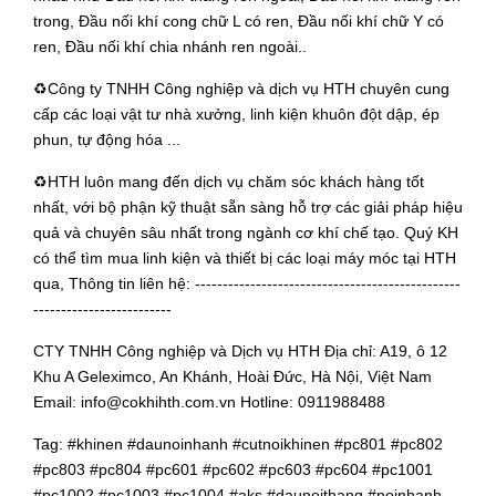
trong, Đầu nối khí cong chữ L có ren, Đầu nối khí chữ Y có
ren, Đầu nối khí chia nhánh ren ngoài..
♻️Công ty TNHH Công nghiệp và dịch vụ HTH chuyên cung
cấp các loại vật tư nhà xưởng, linh kiện khuôn đột dập, ép
phun, tự động hóa ...
♻️HTH luôn mang đến dịch vụ chăm sóc khách hàng tốt
nhất, với bộ phận kỹ thuật sẵn sàng hỗ trợ các giải pháp hiệu
quả và chuyên sâu nhất trong ngành cơ khí chế tạo. Quý KH
có thể tìm mua linh kiện và thiết bị các loại máy móc tại HTH
qua, Thông tin liên hệ: ------------------------------------------------
-------------------------
CTY TNHH Công nghiệp và Dịch vụ HTH Địa chỉ: A19, ô 12
Khu A Geleximco, An Khánh, Hoài Đức, Hà Nội, Việt Nam
Email:
info@cokhihth.com.vn
Hotline:
0911988488
Tag: #khinen #daunoinhanh #cutnoikhinen #pc801 #pc802
#pc803 #pc804 #pc601 #pc602 #pc603 #pc604 #pc1001
#pc1002 #pc1003 #pc1004 #aks #daunoithang #noinhanh