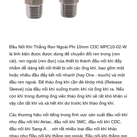
Đầu Nối Khí Thẳng Ren Ngoài Phi 10mm CDC MPC10-02-W
là linh kiện được được dùng để chuyển đổi ren trong (ren
cái), ren ngoài (ren đực) của thiết bị thành đầu nối khí đẩy
nhằm dễ dàng kết nối thiết bị với các ống khí, bao gồm một
hoặc nhiều đầu đẩy kết nối nhanh (hay One - touch) và một
đầu ren ngoài. Để tháo ống khí cần đè khớp nhả (Release
Sleeve) của đầu nối khí xuống trước khí rút ống khí ra. Nếu
còn khí trong đường ống việc tháo ống khí sẽ rất khó khăn vì
vậy cần tắt khí và xả hết khí dư trước khi tháo ống khí.
Các thương hiệu nổi tiếng trong lĩnh vực sản xuất đầu nối khí
như đầu nối khí Airtac, đầu nối khí SMC, đầu nối khí CDC,
đầu nối khí Sang-A ... với rất nhiều loại đầu nối khí khác
nhau như Đầu nối khí thẳng ren ngoài, Đầu nối khí thẳng ren