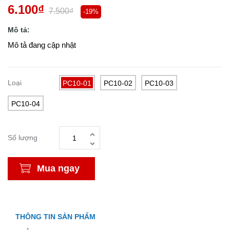
6.100₫
7.500₫
-19%
Mô tả:
Mô tả đang cập nhật
Loại
PC10-01
PC10-02
PC10-03
PC10-04
Số lượng
Mua ngay
THÔNG TIN SẢN PHẨM