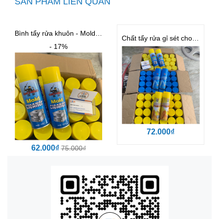
SẢN PHẨM LIÊN QUAN
Bình tẩy rửa khuôn - Mold Cleaner
Chất tẩy rửa gỉ sét cho khuôn BST
- 17%
72.000₫
62.000₫
75.000₫