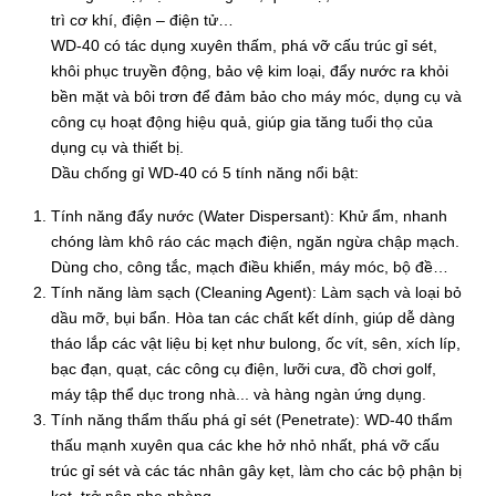
trì cơ khí, điện – điện tử…
WD-40 có tác dụng xuyên thấm, phá vỡ cấu trúc gỉ sét,
khôi phục truyền động, bảo vệ kim loại, đẩy nước ra khỏi
bền mặt và bôi trơn để đảm bảo cho máy móc, dụng cụ và
công cụ hoạt động hiệu quả, giúp gia tăng tuổi thọ của
dụng cụ và thiết bị.
Dầu chống gỉ WD-40 có 5 tính năng nổi bật:
Tính năng đẩy nước (Water Dispersant): Khử ẩm, nhanh
chóng làm khô ráo các mạch điện, ngăn ngừa chập mạch.
Dùng cho, công tắc, mạch điều khiển, máy móc, bộ đề…
Tính năng làm sạch (Cleaning Agent): Làm sạch và loại bỏ
dầu mỡ, bụi bẩn. Hòa tan các chất kết dính, giúp dễ dàng
tháo lắp các vật liệu bị kẹt như bulong, ốc vít, sên, xích líp,
bạc đạn, quạt, các công cụ điện, lưỡi cưa, đồ chơi golf,
máy tập thể dục trong nhà... và hàng ngàn ứng dụng.
Tính năng thẩm thấu phá gỉ sét (Penetrate): WD-40 thẩm
thấu mạnh xuyên qua các khe hở nhỏ nhất, phá vỡ cấu
trúc gỉ sét và các tác nhân gây kẹt, làm cho các bộ phận bị