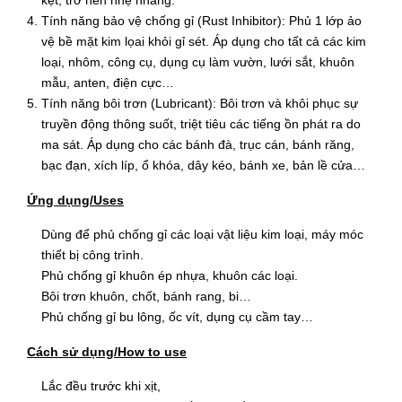
kẹt, trở nên nhẹ nhàng.
Tính năng bảo vệ chống gỉ (Rust Inhibitor): Phủ 1 lớp ảo
vệ bề mặt kim lọai khỏi gỉ sét. Áp dụng cho tất cả các kim
loại, nhôm, công cụ, dụng cụ làm vườn, lưới sắt, khuôn
mẫu, anten, điện cực…
Tính năng bôi trơn (Lubricant): Bôi trơn và khôi phục sự
truyền động thông suốt, triệt tiêu các tiếng ồn phát ra do
ma sát. Áp dụng cho các bánh đà, trục cán, bánh răng,
bạc đạn, xích líp, ổ khóa, dây kéo, bánh xe, bản lề cửa…
Ứng dụng/Uses
Dùng để phủ chống gỉ các loại vật liệu kim loại, máy móc
thiết bị công trình.
Phủ chống gỉ khuôn ép nhựa, khuôn các loại.
Bôi trơn khuôn, chốt, bánh rang, bi…
Phủ chống gỉ bu lông, ốc vít, dụng cụ cầm tay…
Cách sử dụng/How to use
Lắc đều trước khi xịt,