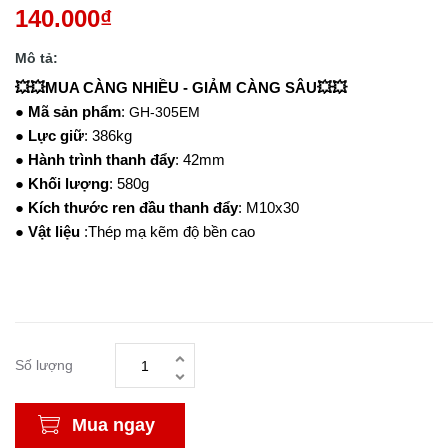
140.000₫
Mô tả:
💥💥MUA CÀNG NHIỀU - GIẢM CÀNG SÂU💥💥
●
Mã sản phẩm
:
GH-305EM
●
Lực giữ
: 386kg
●
Hành trình thanh đẩy
: 42mm
●
Khối lượng
: 580g
●
Kích thước ren đầu thanh đẩy
: M10x30
●
Vật liệu
:Thép mạ kẽm độ bền cao
Số lượng
Mua ngay