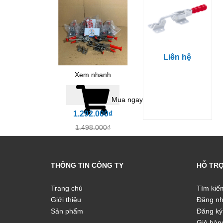
Liên hệ
Xem nhanh
Mua ngay
1.292.000₫
1.498.000₫
THÔNG TIN CÔNG TY
HỖ TR
Trang chủ
Tìm kiế
Giới thiệu
Đăng n
Sản phẩm
Đăng ký
Giỏ hàn