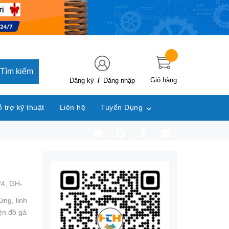
Tìm kiếm
/
Giỏ hàng
Đăng ký
Đăng nhập
 trợ kỹ thuật
Liên hệ
Tuyển Dụng
24,
GH-
đứng,
linh
ện đồ gá