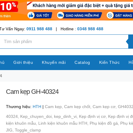
Tư Vấn Ngay:
0911 988 488
| Hotline :
0348 988 488
hủ
Giới thiệu
Khuyến mãi
Catalog
Kiến Thức
Hỗ
4
Cam kẹp GH-40324
Thương hiệu:
HTH
|
Cam kẹp,
Cam kẹp chốt,
Cam kẹp cơ,
GH403
40324,
Kep_chuyen_doi,
kep_dinh_vi,
Kẹp định vị cơ,
Kẹp định vị 
kiện khuôn mẫu,
Linh kiện khuôn mẫu HTH,
Phụ kiện đồ gá,
Phụ ki
JIG,
Toggle_clamp