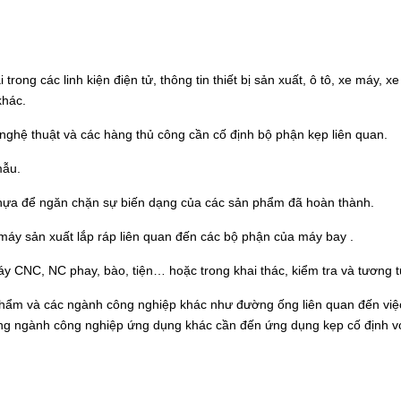
ng các linh kiện điện tử, thông tin thiết bị sản xuất, ô tô, xe máy, xe
khác.
i, nghệ thuật và các hàng thủ công cần cố định bộ phận kẹp liên quan.
mẫu.
 nhựa để ngăn chặn sự biến dạng của các sản phẩm đã hoàn thành.
máy sản xuất lắp ráp liên quan đến các bộ phận của máy bay .
áy CNC, NC phay, bào, tiện… hoặc trong khai thác, kiểm tra và tương t
phẩm và các ngành công nghiệp khác như đường ống liên quan đến việ
rong ngành công nghiệp ứng dụng khác cần đến ứng dụng kẹp cố định v