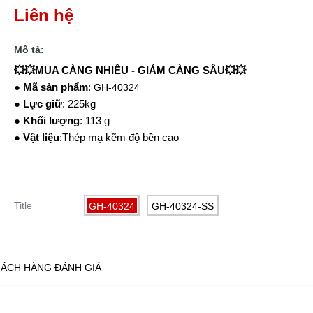
Liên hệ
Mô tả:
💥💥MUA CÀNG NHIỀU - GIẢM CÀNG SÂU💥💥
●
Mã sản phẩm
:
GH-40324
●
Lực giữ
: 225kg
●
Khối lượng
: 113 g
●
Vật liệu
:Thép mạ kẽm độ bền cao
Title
GH-40324
GH-40324-SS
ÁCH HÀNG ĐÁNH GIÁ