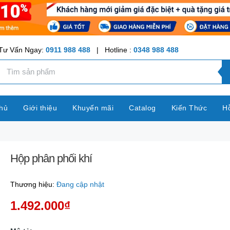
Tư Vấn Ngay:
0911 988 488
| Hotline :
0348 988 488
hủ
Giới thiệu
Khuyến mãi
Catalog
Kiến Thức
Hỗ
Hộp phân phối khí
Thương hiệu:
Đang cập nhật
1.492.000₫