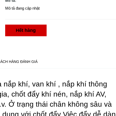
Mô tả:
Mô tả đang cập nhật
Hết hàng
ÁCH HÀNG ĐÁNH GIÁ
 nắp khí, van khí , nắp khí thông
a, chốt đẩy khí nén, nắp khí AV,
v.v. Ở trạng thái chân không sâu và
ử dụng với chốt đẩy Việc đẩy dễ dà