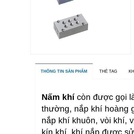
THÔNG TIN SẢN PHẨM
THẺ TAG
KH
Nấm khí
còn được gọi là
thường, nắp khí hoàng gi
nắp khí khuôn, vòi khí, 
kín khí, khí nắp được s