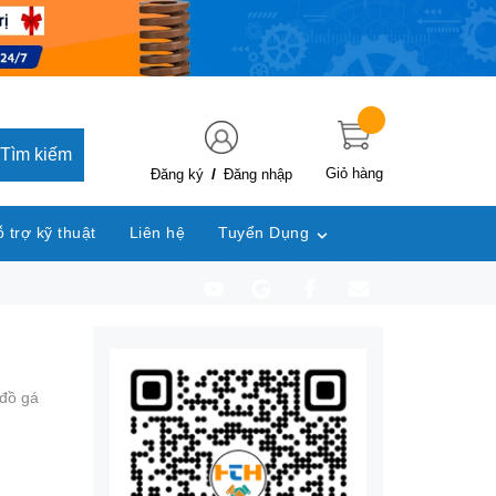
Tìm kiếm
/
Giỏ hàng
Đăng ký
Đăng nhập
 trợ kỹ thuật
Liên hệ
Tuyển Dụng
đồ gá