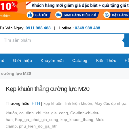
Tư Vấn Ngay:
0911 988 488
| Hotline :
0348 988 488
hủ
Giới thiệu
Khuyến mãi
Catalog
Kiến Thức
Hỗ
 cường lực M20
Kẹp khuôn thẳng cường lực M20
Thương hiệu:
HTH
|
kẹp khuôn,
linh kiện khuôn,
Máy đúc ép nhựa,
khuôn,
co_dinh_chi_tiet_gia_cong,
Co-dinh-chi-tiet-
han,
Kep_ga_phoi_gia_cong,
kep_khuon_thang,
Mold
clamp,
phu_kien_do_ga_hth