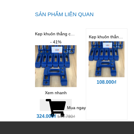
SẢN PHẨM LIÊN QUAN
Kẹp khuôn thẳng cường lực M24
Kẹp khuôn thẳng cường lực M16
- 41%
108.000₫
Xem nhanh
Mua ngay
324.000₫
549.780₫