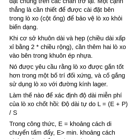
đặt chúng trên các chân trở lại. Một cạnh
thẳng là cần thiết để được cài đặt bên
trong lò xo (cột ống) để bảo vệ lò xo khỏi
biến dạng.
Khi cơ sở khuôn dài và hẹp (chiều dài xấp
xỉ bằng 2 * chiều rộng), cần thêm hai lò xo
vào bên trong khuôn ép nhựa.
Nó được yêu cầu rằng lò xo được gắn tốt
hơn trong một bố trí đối xứng, và cố gắng
sử dụng lò xo với đường kính lager.
Làm thế nào để xác định độ dài miễn phí
của lò xo chốt hồi: Độ dài tự do L = (E + P)
/ S
Trong công thức, E = khoảng cách di
chuyển tấm đẩy, E> min. khoảng cách