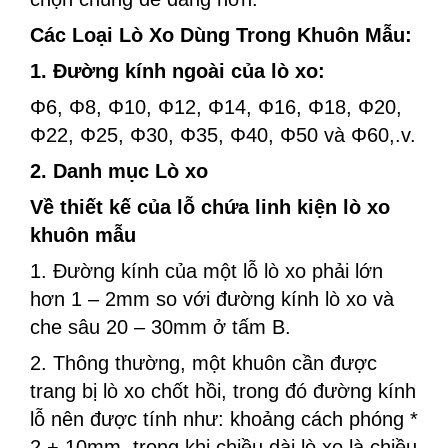
Các Loại Lò Xo Dùng Trong Khuôn Mẫu:
1. Đường kính ngoài của lò xo:
​​Φ6, Φ8, Φ10, Φ12, Φ14, Φ16, Φ18, Φ20,
Φ22, Φ25, Φ30, Φ35, Φ40, Φ50 và Φ60,.v.
2. Danh mục Lò xo
Về thiết kế của lỗ chứa linh kiện lò xo
khuôn mẫu
1. Đường kính của một lỗ lò xo phải lớn
hơn 1 – 2mm so với đường kính lò xo và
che sâu 20 – 30mm ở tấm B.
2. Thông thường, một khuôn cần được
trang bị lò xo chốt hồi, trong đó đường kính
lỗ nên được tính như: khoảng cách phóng *
2 + 10mm, trong khi chiều dài lò xo là chiều