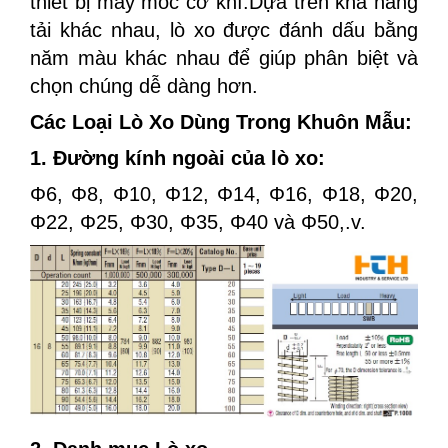
thiết bị máy móc cơ khí.Dựa trên khả năng
tải khác nhau, lò xo được đánh dấu bằng
năm màu khác nhau để giúp phân biệt và
chọn chúng dễ dàng hơn.
Các Loại Lò Xo Dùng Trong Khuôn Mẫu:
1. Đường kính ngoài của lò xo:
​​Φ6, Φ8, Φ10, Φ12, Φ14, Φ16, Φ18, Φ20,
Φ22, Φ25, Φ30, Φ35, Φ40 và Φ50,.v.