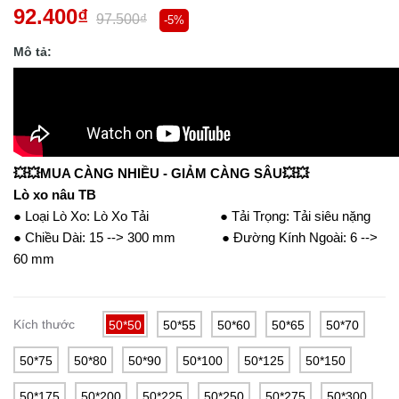
92.400₫
97.500₫
-5%
Mô tả:
💥💥MUA CÀNG NHIỀU - GIẢM CÀNG SÂU💥💥
Lò xo nâu TB
● Loại Lò Xo: Lò Xo Tải ● Tải Trọng: Tải siêu nặng
● Chiều Dài: 15 --> 300 mm ● Đường Kính Ngoài: 6 -->
60 mm
Kích thước
50*50
50*55
50*60
50*65
50*70
50*75
50*80
50*90
50*100
50*125
50*150
50*175
50*200
50*225
50*250
50*275
50*300