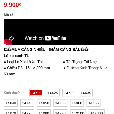
9.900₫
Mô tả:
💥💥MUA CÀNG NHIỀU - GIẢM CÀNG SÂU💥💥
Lò xo xanh TL
● Loại Lò Xo: Lò Xo Tải ● Tải Trọng: Tải Nhẹ
● Chiều Dài: 15 --> 300 mm ● Đường Kính Trong: 6 -->
60 mm
Kích thước
14X20
14X25
14X30
14X35
14X40
14X45
14X50
14X55
14X60
14X65
14X70
14X75
14X80
14X90
14X100
14X300