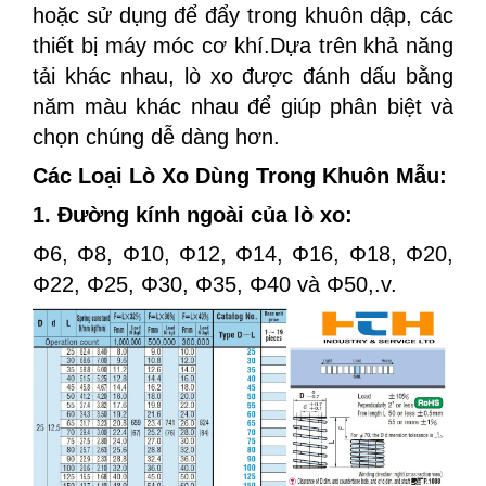
hoặc sử dụng để đẩy trong khuôn dập, các
thiết bị máy móc cơ khí.Dựa trên khả năng
tải khác nhau, lò xo được đánh dấu bằng
năm màu khác nhau để giúp phân biệt và
chọn chúng dễ dàng hơn.
Các Loại Lò Xo Dùng Trong Khuôn Mẫu:
1. Đường kính ngoài của lò xo:
​​Φ6, Φ8, Φ10, Φ12, Φ14, Φ16, Φ18, Φ20,
Φ22, Φ25, Φ30, Φ35, Φ40 và Φ50,.v.