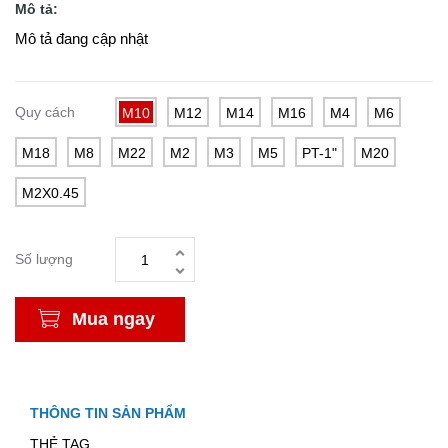
Mô tả:
Mô tả đang cập nhật
Quy cách
M10
M12
M14
M16
M4
M6
M18
M8
M22
M2
M3
M5
PT-1"
M20
M2X0.45
Số lượng
Mua ngay
THÔNG TIN SẢN PHẨM
THẺ TAG