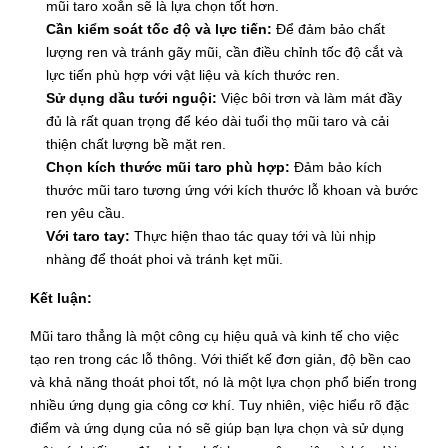
mũi taro xoắn sẽ là lựa chọn tốt hơn.
Cần kiểm soát tốc độ và lực tiến:
Để đảm bảo chất
lượng ren và tránh gãy mũi, cần điều chỉnh tốc độ cắt và
lực tiến phù hợp với vật liệu và kích thước ren.
Sử dụng dầu tưới nguội:
Việc bôi trơn và làm mát đầy
đủ là rất quan trọng để kéo dài tuổi thọ mũi taro và cải
thiện chất lượng bề mặt ren.
Chọn kích thước mũi taro phù hợp:
Đảm bảo kích
thước mũi taro tương ứng với kích thước lỗ khoan và bước
ren yêu cầu.
Với taro tay:
Thực hiện thao tác quay tới và lùi nhịp
nhàng để thoát phoi và tránh kẹt mũi.
Kết luận:
Mũi taro thẳng là một công cụ hiệu quả và kinh tế cho việc
tạo ren trong các lỗ thông. Với thiết kế đơn giản, độ bền cao
và khả năng thoát phoi tốt, nó là một lựa chọn phổ biến trong
nhiều ứng dụng gia công cơ khí. Tuy nhiên, việc hiểu rõ đặc
điểm và ứng dụng của nó sẽ giúp bạn lựa chọn và sử dụng