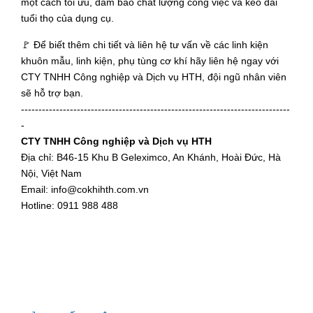
một cách tối ưu, đảm bảo chất lượng công việc và kéo dài
tuổi thọ của dụng cụ.
🚩 Để biết thêm chi tiết và liên hệ tư vấn về các linh kiện
khuôn mẫu, linh kiện, phụ tùng cơ khí hãy liên hệ ngay với
CTY TNHH Công nghiệp và Dịch vụ HTH, đội ngũ nhân viên
sẽ hỗ trợ bạn.
-----------------------------------------------------------------------------
-
CTY TNHH Công nghiệp và Dịch vụ HTH
Địa chỉ: B46-15 Khu B Geleximco, An Khánh, Hoài Đức, Hà
Nội, Việt Nam
Email: info@cokhihth.com.vn
Hotline: 0911 988 488