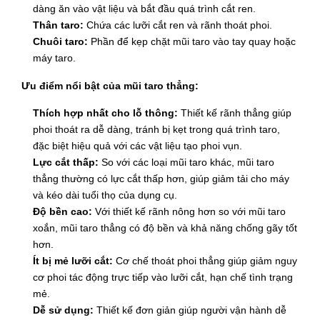
dàng ăn vào vật liệu và bắt đầu quá trình cắt ren.
Thân taro:
Chứa các lưỡi cắt ren và rãnh thoát phoi.
Chuôi taro:
Phần để kẹp chặt mũi taro vào tay quay hoặc
máy taro.
Ưu điểm nổi bật của mũi taro thẳng:
Thích hợp nhất cho lỗ thông:
Thiết kế rãnh thẳng giúp
phoi thoát ra dễ dàng, tránh bị kẹt trong quá trình taro,
đặc biệt hiệu quả với các vật liệu tạo phoi vụn.
Lực cắt thấp:
So với các loại mũi taro khác, mũi taro
thẳng thường có lực cắt thấp hơn, giúp giảm tải cho máy
và kéo dài tuổi thọ của dụng cụ.
Độ bền cao:
Với thiết kế rãnh nông hơn so với mũi taro
xoắn, mũi taro thẳng có độ bền và khả năng chống gãy tốt
hơn.
Ít bị mẻ lưỡi cắt:
Cơ chế thoát phoi thẳng giúp giảm nguy
cơ phoi tác động trực tiếp vào lưỡi cắt, hạn chế tình trạng
mẻ.
Dễ sử dụng:
Thiết kế đơn giản giúp người vận hành dễ