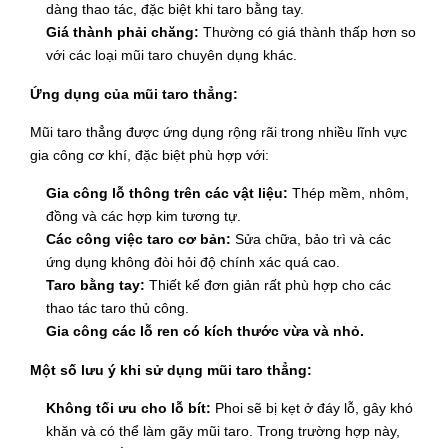
dàng thao tác, đặc biệt khi taro bằng tay.
Giá thành phải chăng:
Thường có giá thành thấp hơn so
với các loại mũi taro chuyên dụng khác.
Ứng dụng của mũi taro thẳng:
Mũi taro thẳng được ứng dụng rộng rãi trong nhiều lĩnh vực
gia công cơ khí, đặc biệt phù hợp với:
Gia công lỗ thông trên các vật liệu:
Thép mềm, nhôm,
đồng và các hợp kim tương tự.
Các công việc taro cơ bản:
Sửa chữa, bảo trì và các
ứng dụng không đòi hỏi độ chính xác quá cao.
Taro bằng tay:
Thiết kế đơn giản rất phù hợp cho các
thao tác taro thủ công.
Gia công các lỗ ren có kích thước vừa và nhỏ.
Một số lưu ý khi sử dụng mũi taro thẳng:
Không tối ưu cho lỗ bít:
Phoi sẽ bị kẹt ở đáy lỗ, gây khó
khăn và có thể làm gãy mũi taro. Trong trường hợp này,