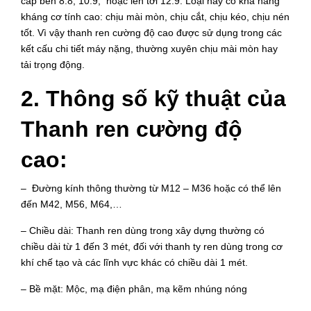
cấp bền 8.8, 10.9, hoặc lên tới 12.9. Loại này có khả năng
kháng cơ tính cao: chịu mài mòn, chịu cắt, chịu kéo, chịu nén
tốt. Vì vậy thanh ren cường độ cao được sử dụng trong các
kết cấu chi tiết máy nặng, thường xuyên chịu mài mòn hay
tải trọng động.
2. Thông số kỹ thuật của
Thanh ren cường độ
cao:
– Đường kính thông thường từ M12 – M36 hoặc có thể lên
đến M42, M56, M64,…
– Chiều dài: Thanh ren dùng trong xây dựng thường có
chiều dài từ 1 đến 3 mét, đối với thanh ty ren dùng trong cơ
khí chế tạo và các lĩnh vực khác có chiều dài 1 mét.
– Bề mặt: Mộc, mạ điện phân, mạ kẽm nhúng nóng