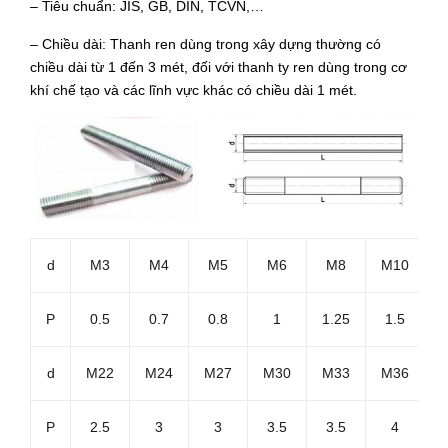
– Tiêu chuẩn: JIS, GB, DIN, TCVN,…
– Chiều dài: Thanh ren dùng trong xây dựng thường có
chiều dài từ 1 đến 3 mét, đối với thanh ty ren dùng trong cơ
khí chế tạo và các lĩnh vực khác có chiều dài 1 mét.
d
M3
M4
M5
M6
M8
M10
P
0.5
0.7
0.8
1
1.25
1.5
1
d
M22
M24
M27
M30
M33
M36
P
2.5
3
3
3.5
3.5
4