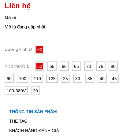
Liên hệ
Mô tả:
Mô tả đang cập nhật
Đường kính D
60
Kích thước L
50
55
60
65
70
75
80
90
100
110
125
25
30
35
40
45
100-380V
20
THÔNG TIN SẢN PHẨM
THẺ TAG
KHÁCH HÀNG ĐÁNH GIÁ