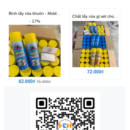
Bình tẩy rửa khuôn - Mold Cleaner
Chất tẩy rửa gỉ sét cho khuôn BST
- 17%
72.000₫
62.000₫
75.000₫