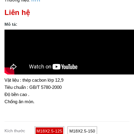
Thương hiệu:
HTH
Liên hệ
Mô tả:
Vật liệu : thép cacbon lớp 12,9
Tiêu chuẩn : GB/T 5780-2000
Độ bền cao .
Chống ăn mòn.
Kích thước
M18X2.5-125
M18X2.5-150