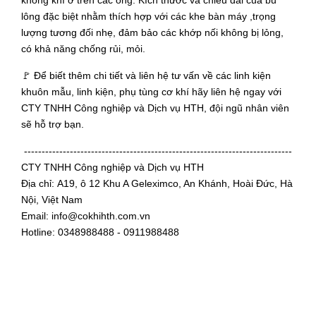
không khí ở trên các ống. Kích thước và chiều dài của bu
lông đặc biệt nhằm thích hợp với các khe bàn máy ,trọng
lượng tương đối nhẹ, đảm bảo các khớp nối không bị lỏng,
có khả năng chống rủi, mỏi.
🚩 Để biết thêm chi tiết và liên hệ tư vấn về các linh kiện
khuôn mẫu, linh kiện, phụ tùng cơ khí hãy liên hệ ngay với
CTY TNHH Công nghiệp và Dịch vụ HTH, đội ngũ nhân viên
sẽ hỗ trợ bạn.
----------------------------------------------------------------------------
CTY TNHH Công nghiệp và Dịch vụ HTH
Địa chỉ: A19, ô 12 Khu A Geleximco, An Khánh, Hoài Đức, Hà
Nội, Việt Nam
Email: info@cokhihth.com.vn
Hotline: 0348988488 - 0911988488