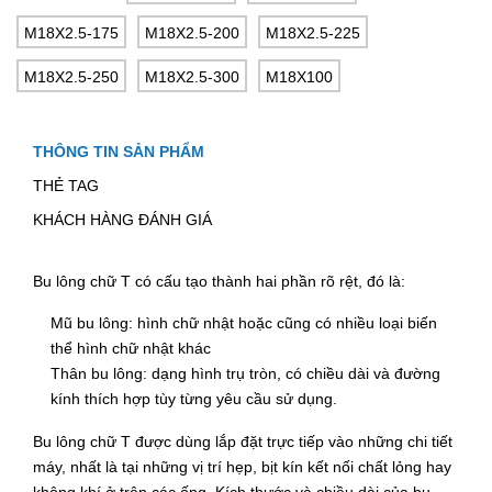
M18X2.5-175
M18X2.5-200
M18X2.5-225
M18X2.5-250
M18X2.5-300
M18X100
THÔNG TIN SẢN PHẨM
THẺ TAG
KHÁCH HÀNG ĐÁNH GIÁ
Bu lông chữ T có cấu tạo thành hai phần rõ rệt, đó là:
Mũ bu lông: hình chữ nhật hoặc cũng có nhiều loại biến
thể hình chữ nhật khác
Thân bu lông: dạng hình trụ tròn, có chiều dài và đường
kính thích hợp tùy từng yêu cầu sử dụng.
Bu lông chữ T được dùng lắp đặt trực tiếp vào những chi tiết
máy, nhất là tại những vị trí hẹp, bịt kín kết nối chất lỏng hay