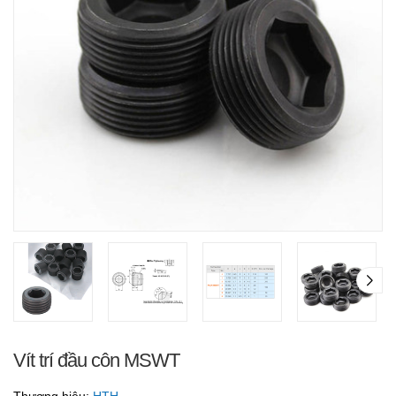
Vít trí đầu côn MSWT