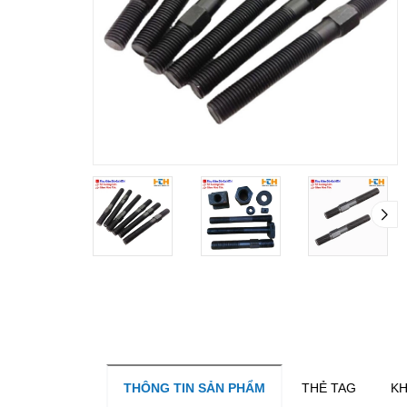
THÔNG TIN SẢN PHẨM
THẺ TAG
KH