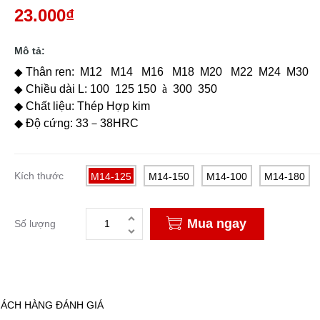
23.000₫
Mô tả:
◆
Thân ren: M12
M
14 M16 M18 M20 M22 M24 M30
◆
Chiều dài L: 100 125 150
à
300 350
◆ Chất liệu: Thép Hợp kim
◆ Độ cứng: 33－38HRC
Kích thước
M14-125
M14-150
M14-100
M14-180
Mua ngay
Số lượng
ÁCH HÀNG ĐÁNH GIÁ