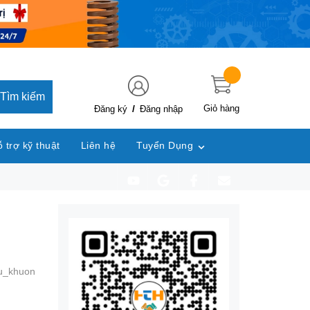
Tìm kiếm
/
Giỏ hàng
Đăng ký
Đăng nhập
 trợ kỹ thuật
Liên hệ
Tuyển Dụng
u_khuon