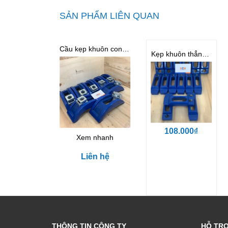
SẢN PHẨM LIÊN QUAN
Cầu kẹp khuôn cong M16D
Kẹp khuôn thẳng cường lực M16
108.000₫
Xem nhanh
Liên hệ
THÔNG TIN CÔNG TY
HỖ TR