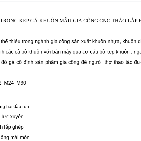
TRONG KẸP GÁ KHUÔN MẪU GIA CÔNG CNC THÁO LẮP 
 thể thiếu trong ngành gia công sản xuất khuôn nhựa, khuôn 
định các cả bộ khuôn với bàn máy qua cơ cấu bộ kẹp khuôn , ng
m đồ gá cố định sản phẩm gia công để người thợ thao tác đ
2 M24 M30
ông hai đầu ren
, lực xuyên
nh lắp ghép
chống mài mòn