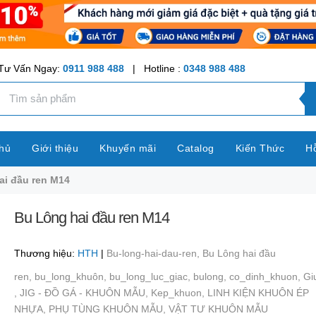
Tư Vấn Ngay:
0911 988 488
| Hotline :
0348 988 488
hủ
Giới thiệu
Khuyến mãi
Catalog
Kiến Thức
Hỗ
ai đầu ren M14
Bu Lông hai đầu ren M14
Thương hiệu:
HTH
|
Bu-long-hai-dau-ren,
Bu Lông hai đầu
ren,
bu_long_khuôn,
bu_long_luc_giac,
bulong,
co_dinh_khuon,
Gi
,
JIG - ĐỒ GÁ - KHUÔN MẪU,
Kep_khuon,
LINH KIỆN KHUÔN ÉP
NHỰA,
PHỤ TÙNG KHUÔN MẪU,
VẬT TƯ KHUÔN MẪU