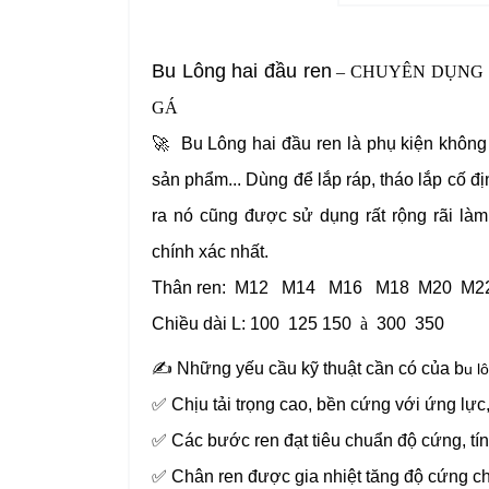
Bu Lông hai đầu ren
– CHUYÊN DỤNG 
GÁ
🚀
Bu Lông hai đầu ren
là phụ kiện không
sản phẩm... Dùng để lắp ráp, tháo lắp cố 
ra nó cũng được sử dụng rất rộng rãi là
chính xác nhất.
Thân ren: M12
M
14 M16 M18 M20 M2
Chiều dài L: 100 125 150
à
300 350
✍ Những
yếu cầu kỹ thuật cần có của b
u l
✅
Chịu tải trọng cao, bền cứng với ứng lực
✅ Các bước ren đạt tiêu chuẩn độ cứng, tí
✅ Chân ren được gia nhiệt tăng độ cứng 