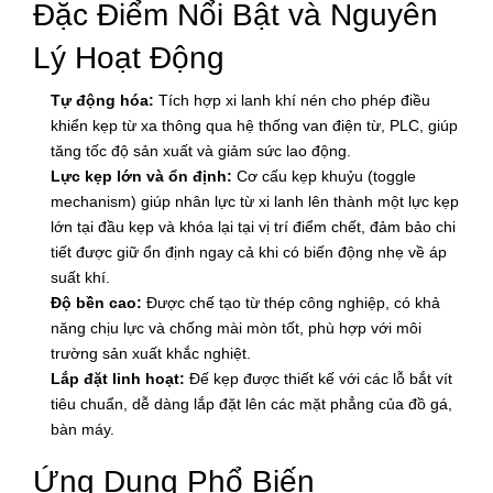
Đặc Điểm Nổi Bật và Nguyên
Lý Hoạt Động
Tự động hóa:
Tích hợp xi lanh khí nén cho phép điều
khiển kẹp từ xa thông qua hệ thống van điện từ, PLC, giúp
tăng tốc độ sản xuất và giảm sức lao động.
Lực kẹp lớn và ổn định:
Cơ cấu kẹp khuỷu (toggle
mechanism) giúp nhân lực từ xi lanh lên thành một lực kẹp
lớn tại đầu kẹp và khóa lại tại vị trí điểm chết, đảm bảo chi
tiết được giữ ổn định ngay cả khi có biến động nhẹ về áp
suất khí.
Độ bền cao:
Được chế tạo từ thép công nghiệp, có khả
năng chịu lực và chống mài mòn tốt, phù hợp với môi
trường sản xuất khắc nghiệt.
Lắp đặt linh hoạt:
Đế kẹp được thiết kế với các lỗ bắt vít
tiêu chuẩn, dễ dàng lắp đặt lên các mặt phẳng của đồ gá,
bàn máy.
Ứng Dụng Phổ Biến