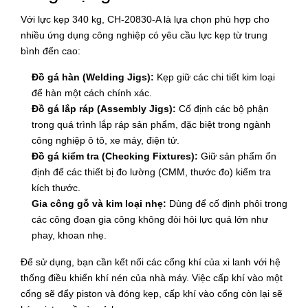
Với lực kẹp 340 kg, CH-20830-A là lựa chọn phù hợp cho
nhiều ứng dụng công nghiệp có yêu cầu lực kẹp từ trung
bình đến cao:
Đồ gá hàn (Welding Jigs):
Kẹp giữ các chi tiết kim loại
để hàn một cách chính xác.
Đồ gá lắp ráp (Assembly Jigs):
Cố định các bộ phận
trong quá trình lắp ráp sản phẩm, đặc biệt trong ngành
công nghiệp ô tô, xe máy, điện tử.
Đồ gá kiểm tra (Checking Fixtures):
Giữ sản phẩm ổn
định để các thiết bị đo lường (CMM, thước đo) kiểm tra
kích thước.
Gia công gỗ và kim loại nhẹ:
Dùng để cố định phôi trong
các công đoạn gia công không đòi hỏi lực quá lớn như
phay, khoan nhẹ.
Để sử dụng, bạn cần kết nối các cổng khí của xi lanh với hệ
thống điều khiển khí nén của nhà máy. Việc cấp khí vào một
cổng sẽ đẩy piston và đóng kẹp, cấp khí vào cổng còn lại sẽ