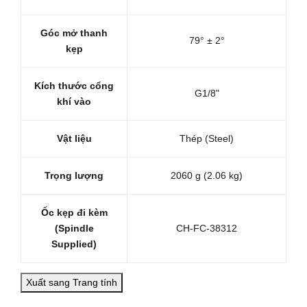
Góc mở thanh
79° ± 2°
kẹp
Kích thước cổng
G1/8"
khí vào
Vật liệu
Thép (Steel)
Trọng lượng
2060 g (2.06 kg)
Ốc kẹp đi kèm
(Spindle
CH-FC-38312
Supplied)
Xuất sang Trang tính