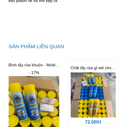
kéo piston về và mở kẹp ra.
SẢN PHẨM LIÊN QUAN
Bình tẩy rửa khuôn - Mold Cleaner
Chất tẩy rửa gỉ sét cho khuôn BST
- 17%
72.000₫