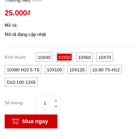
Thương hiệu:
HTH
25.000₫
Mô tả:
Mô tả đang cập nhật
Kích thước
10X40
10X50
10X60
10X70
10X80 H10.5-T6
10X100
10X120
10-80 T5-H12
D10-100-13X5
Số lượng
Mua ngay