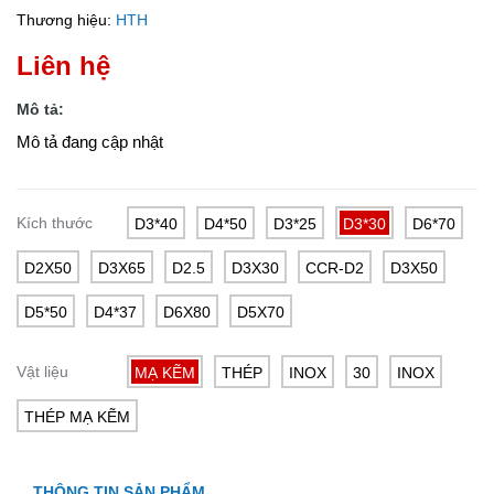
Thương hiệu:
HTH
Liên hệ
Mô tả:
Mô tả đang cập nhật
Kích thước
D3*40
D4*50
D3*25
D3*30
D6*70
D2X50
D3X65
D2.5
D3X30
CCR-D2
D3X50
D5*50
D4*37
D6X80
D5X70
Vật liệu
MẠ KẼM
THÉP
INOX
30
INOX
THÉP MẠ KẼM
THÔNG TIN SẢN PHẨM