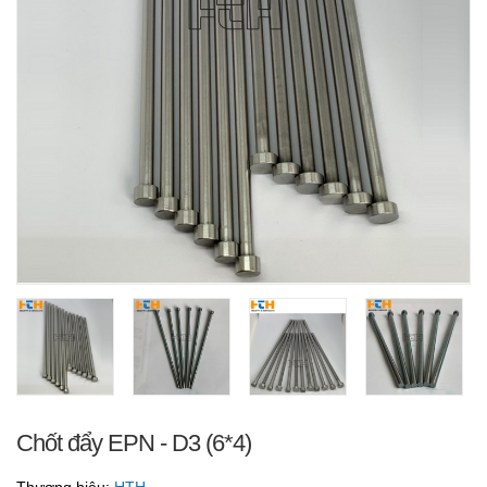
Chốt đẩy EPN - D3 (6*4)