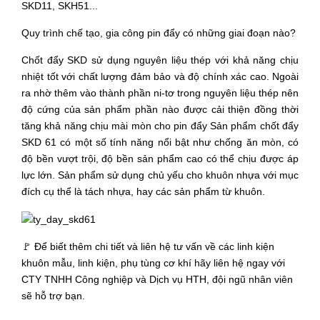
SKD11, SKH51...
Quy trình chế tạo, gia công pin đẩy có những giai đoạn nào?
Chốt đẩy SKD sử dụng nguyên liệu thép với khả năng chịu
nhiệt tốt với chất lượng đảm bảo và độ chính xác cao. Ngoài
ra nhờ thêm vào thành phần ni-tơ trong nguyên liệu thép nên
độ cứng của sản phẩm phần nào được cải thiện đồng thời
tăng khả năng chịu mài mòn cho pin đẩy Sản phẩm chốt đẩy
SKD 61 có một số tính năng nổi bật như chống ăn mòn, có
độ bền vượt trội, độ bền sản phẩm cao có thể chịu được áp
lực lớn. Sản phẩm sử dụng chủ yếu cho khuôn nhựa với mục
đích cụ thể là tách nhựa, hay các sản phẩm từ khuôn.
🚩 Để biết thêm chi tiết và liên hệ tư vấn về các linh kiện
khuôn mẫu, linh kiện, phụ tùng cơ khí hãy liên hệ ngay với
CTY TNHH Công nghiệp và Dịch vụ HTH, đội ngũ nhân viên
sẽ hỗ trợ bạn.