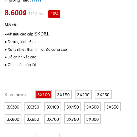
Thương hiệu:
HTH
8.600₫
9.556₫
-10%
Mô tả:
SKD61
●Vật liệu cao cấp
● Đường kính: 6 mm
● Xử lý nhiệt, thấm ni tơ, Độ cứng cao
● Độ chính xác cao
● Chịu mài mòn tốt
Kích thước
3X100
3X150
3X200
3X250
3X300
3X350
3X400
3X450
3X500
3X550
3X600
3X650
3X700
3X750
3X800