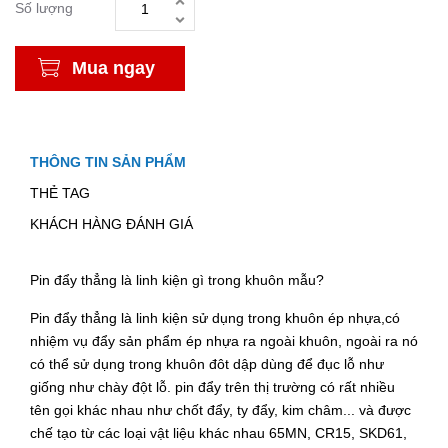
Số lượng
Mua ngay
THÔNG TIN SẢN PHẨM
THẺ TAG
KHÁCH HÀNG ĐÁNH GIÁ
Pin đẩy thẳng là linh kiện gì trong khuôn mẫu?
Pin đẩy thẳng là linh kiện sử dụng trong khuôn ép nhựa,có
nhiệm vụ đẩy sản phẩm ép nhựa ra ngoài khuôn, ngoài ra nó
có thể sử dụng trong khuôn đôt dập dùng để đục lỗ như
giống như chày đột lỗ. pin đẩy trên thị trường có rất nhiều
tên gọi khác nhau như chốt đẩy, ty đẩy, kim châm... và được
chế tạo từ các loại vật liệu khác nhau 65MN, CR15, SKD61,