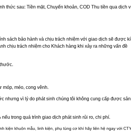
ình thức sau: Tiền mặt, Chuyển khoản, COD Thu tiền qua dịch 
ính sách bảo hành và chịu trách nhiệm với giao dịch sẽ được k
ành chịu trách nhiệm cho Khách hàng khi xảy ra những vấn đề
thước.
hư móp, méo, cong vênh.
ớc nhưng vì lý do phát sinh chúng tôi không cung cấp được sản
ếu trong quá trình giao dịch phát sinh rủi ro, chi phí.
 linh kiện khuôn mẫu, linh kiện, phụ tùng cơ khí hãy liên hệ ngay với CT