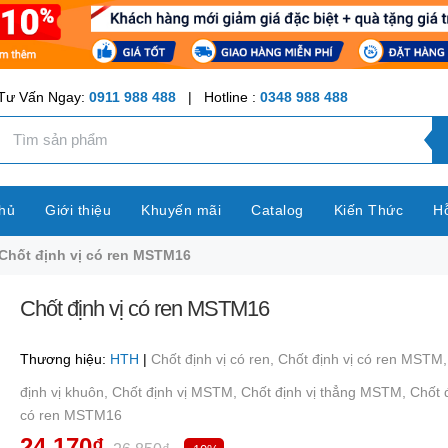
Tư Vấn Ngay:
0911 988 488
| Hotline :
0348 988 488
hủ
Giới thiệu
Khuyến mãi
Catalog
Kiến Thức
Hỗ
Chốt định vị có ren MSTM16
Chốt định vị có ren MSTM16
Thương hiệu:
HTH
|
Chốt định vị có ren,
Chốt định vị có ren MSTM
định vị khuôn,
Chốt định vị MSTM,
Chốt định vị thẳng MSTM,
Chốt đ
có ren MSTM16
24.170₫