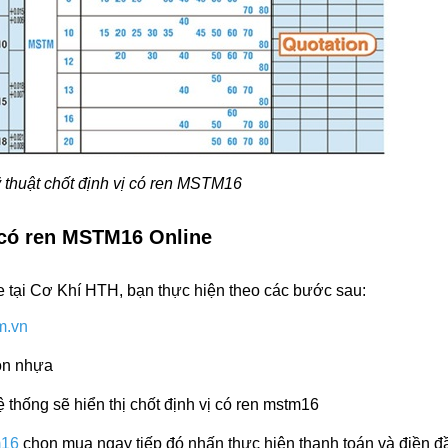
 thuật chốt định vị có ren MSTM16
 có ren MSTM16 Online
e tại Cơ Khí HTH, bạn thực hiện theo các bước sau:
m.vn
uôn nhựa
 thống sẽ hiển thị
chốt định vị có ren mstm16
m16
chọn mua ngay tiếp đó nhấn thực hiện thanh toán và điền đ