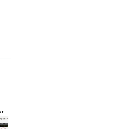
Chốt định vị có ren D12 - M6x1.0
Chốt định vị có ren D10 - M6x1.0
Chốt định vị có ren D8 - M5x0.8
- 12%
- 9%