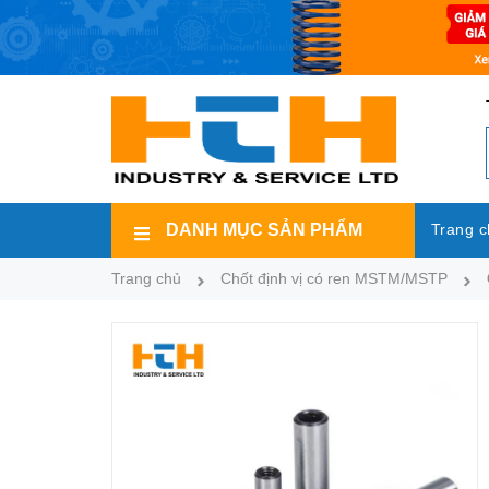
DANH MỤC SẢN PHẨM
Trang c
Trang chủ
Chốt định vị có ren MSTM/MSTP