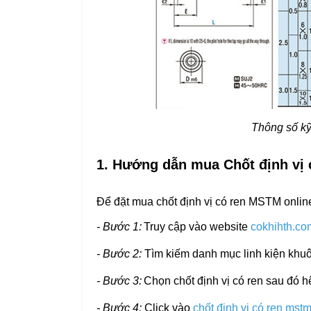
Thông số kỹ
1. Hướng dẫn mua Chốt định vị
Để đặt mua chốt định vị có ren MSTM onlin
- Bước 1:
Truy cập vào website
cokhihth.co
- Bước 2:
Tìm kiếm danh mục
linh kiện kh
- Bước 3:
Chọn
chốt định vị có ren
sau đó hệ
- Bước 4:
Click vào
chốt định vị có ren mst