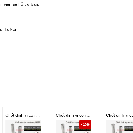
 viên sẽ hỗ trợ bạn.
---------------
g, Hà Nội
Chốt định vị có ren D16 - M8x1.25
Chốt định vị có ren D13-M8x1.25
- 10%