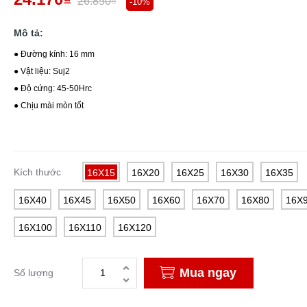
26.850₫
-10%
Mô tả:
● Đường kính: 16 mm
● Vật liệu: Suj2
● Độ cứng: 45-50Hrc
● Chịu mài mòn tốt
Kích thước
16X15
16X20
16X25
16X30
16X35
16X40
16X45
16X50
16X60
16X70
16X80
16X
16X100
16X110
16X120
Mua ngay
Số lượng