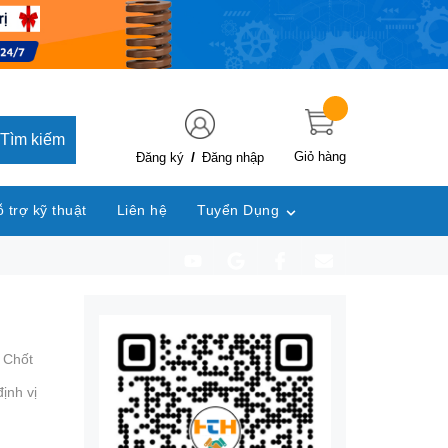
Tìm kiếm
/
Giỏ hàng
Đăng ký
Đăng nhập
 trợ kỹ thuật
Liên hệ
Tuyển Dụng
,
Chốt
ịnh vị