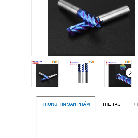
THÔNG TIN SẢN PHẨM
THẺ TAG
KH