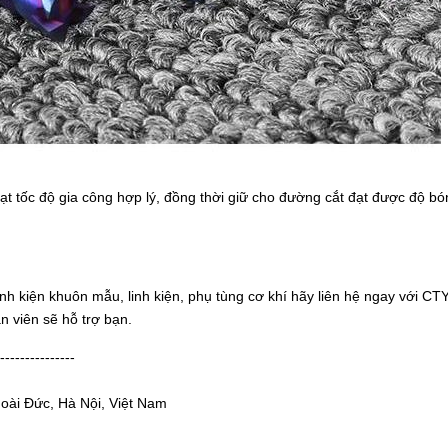
ạt tốc độ gia công hợp lý, đồng thời giữ cho đường cắt đạt được độ bó
 linh kiện khuôn mẫu, linh kiện, phụ tùng cơ khí hãy liên hệ ngay với CT
n viên sẽ hỗ trợ bạn.
---------------
Hoài Đức, Hà Nội, Việt Nam