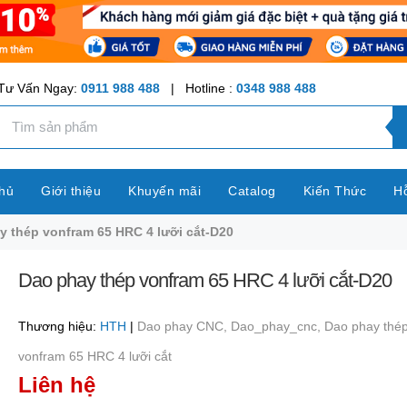
Tư Vấn Ngay:
0911 988 488
| Hotline :
0348 988 488
hủ
Giới thiệu
Khuyến mãi
Catalog
Kiến Thức
Hỗ
y thép vonfram 65 HRC 4 lưỡi cắt-D20
Dao phay thép vonfram 65 HRC 4 lưỡi cắt-D20
Thương hiệu:
HTH
|
Dao phay CNC,
Dao_phay_cnc,
Dao phay thé
vonfram 65 HRC 4 lưỡi cắt
Liên hệ