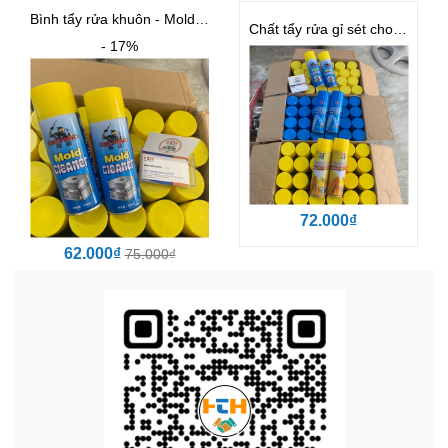
Bình tẩy rửa khuôn - Mold Cleaner
Chất tẩy rửa gỉ sét cho khuôn BST
- 17%
72.000₫
62.000₫
75.000₫