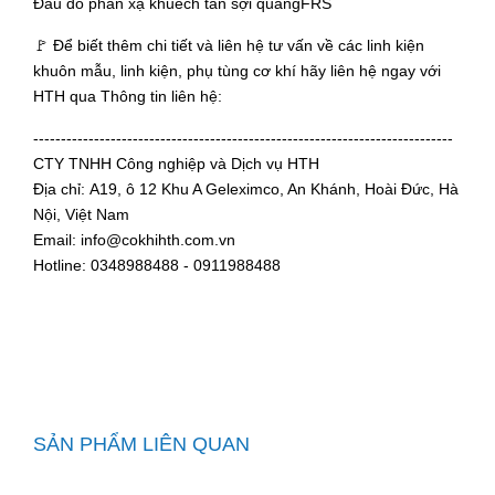
Đầu dò phản xạ khuếch tán sợi quangFRS
🚩 Để biết thêm chi tiết và liên hệ tư vấn về các linh kiện
khuôn mẫu, linh kiện, phụ tùng cơ khí hãy liên hệ ngay với
HTH qua Thông tin liên hệ:
----------------------------------------------------------------------------
CTY TNHH Công nghiệp và Dịch vụ HTH
Địa chỉ: A19, ô 12 Khu A Geleximco, An Khánh, Hoài Đức, Hà
Nội, Việt Nam
Email: info@cokhihth.com.vn
Hotline: 0348988488 - 0911988488
SẢN PHẨM LIÊN QUAN