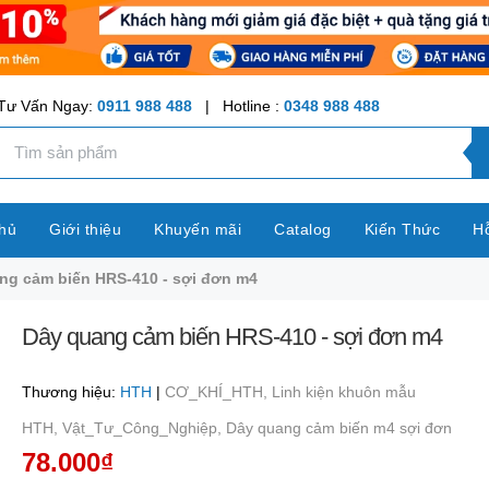
Tư Vấn Ngay:
0911 988 488
| Hotline :
0348 988 488
hủ
Giới thiệu
Khuyến mãi
Catalog
Kiến Thức
Hỗ
ng cảm biến HRS-410 - sợi đơn m4
Dây quang cảm biến HRS-410 - sợi đơn m4
Thương hiệu:
HTH
|
CƠ_KHÍ_HTH,
Linh kiện khuôn mẫu
HTH,
Vật_Tư_Công_Nghiệp,
Dây quang cảm biến m4 sợi đơn
78.000₫