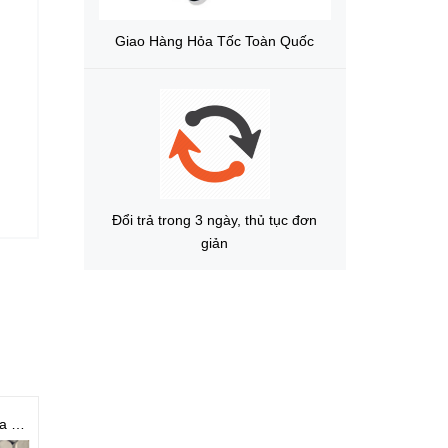
Giao Hàng Hỏa Tốc Toàn Quốc
Đổi trả trong 3 ngày, thủ tục đơn
giản
Bình Xịt tẩy rửa khuôn CM31 | CM36
Dầu bôi trơn chống gỉ
Bột rà khuôn - Red - 600g