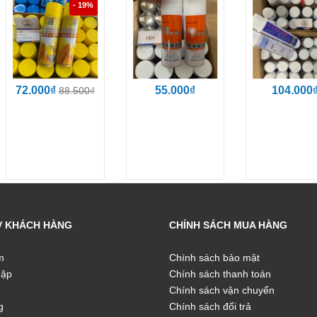
- 19%
72.000₫
55.000₫
104.000
88.500₫
Ợ KHÁCH HÀNG
CHÍNH SÁCH MUA HÀNG
m
Chính sách bảo mật
hập
Chính sách thanh toán
Chính sách vận chuyển
g
Chính sách đổi trả