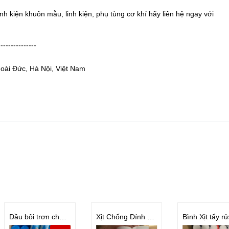
linh kiện khuôn mẫu, linh kiện, phụ tùng cơ khí hãy liên hệ ngay với
---------------
Hoài Đức, Hà Nội, Việt Nam
Dầu bôi trơn chốt khuôn ép phun BST-02
Xịt Chống Dính LR11 | LR12 | LR13