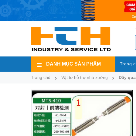
DANH MỤC SẢN PHẨM
Trang c
Trang chủ
Vật tư hỗ trợ nhà xưởng
Dây qua