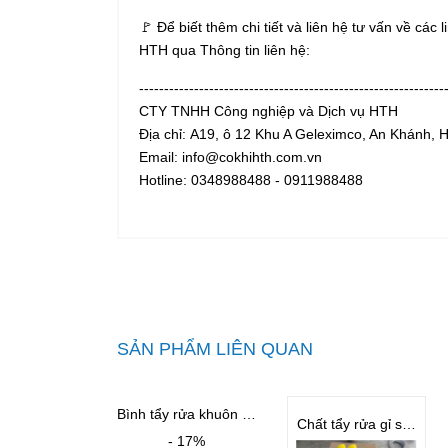
🚩 Để biết thêm chi tiết và liên hệ tư vấn về các 
HTH qua Thông tin liên hệ:
-------------------------------------------------------------
CTY TNHH Công nghiệp và Dịch vụ HTH
Địa chỉ: A19, ô 12 Khu A Geleximco, An Khánh, 
Email: info@cokhihth.com.vn
Hotline: 0348988488 - 0911988488
SẢN PHẨM LIÊN QUAN
Bình tẩy rửa khuôn - Mold Cleaner
Chất tẩy rửa gỉ sét cho khuôn BST
- 17%