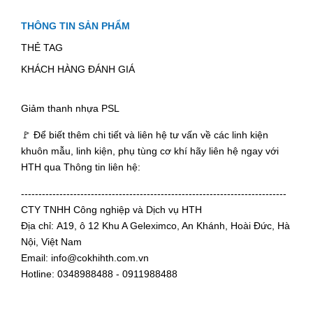
THÔNG TIN SẢN PHẨM
THẺ TAG
KHÁCH HÀNG ĐÁNH GIÁ
Giảm thanh nhựa PSL
🚩 Để biết thêm chi tiết và liên hệ tư vấn về các linh kiện
khuôn mẫu, linh kiện, phụ tùng cơ khí hãy liên hệ ngay với
HTH qua Thông tin liên hệ:
----------------------------------------------------------------------------
CTY TNHH Công nghiệp và Dịch vụ HTH
Địa chỉ: A19, ô 12 Khu A Geleximco, An Khánh, Hoài Đức, Hà
Nội, Việt Nam
Email: info@cokhihth.com.vn
Hotline: 0348988488 - 0911988488