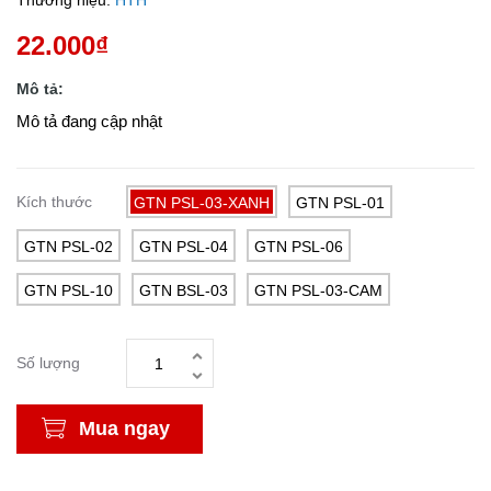
Thương hiệu:
HTH
22.000₫
Mô tả:
Mô tả đang cập nhật
Kích thước
GTN PSL-03-XANH
GTN PSL-01
GTN PSL-02
GTN PSL-04
GTN PSL-06
GTN PSL-10
GTN BSL-03
GTN PSL-03-CAM
Số lượng
Mua ngay