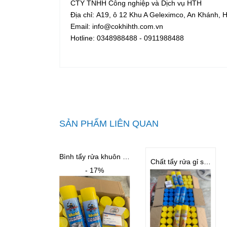
CTY TNHH Công nghiệp và Dịch vụ HTH
Địa chỉ: A19, ô 12 Khu A Geleximco, An Khánh, 
Email: info@cokhihth.com.vn
Hotline: 0348988488 - 0911988488
SẢN PHẨM LIÊN QUAN
Bình tẩy rửa khuôn - Mold Cleaner
Chất tẩy rửa gỉ sét cho khuôn BST
- 17%