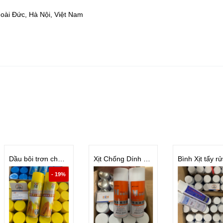
Hoài Đức, Hà Nội, Việt Nam
Dầu bôi trơn chốt khuôn ép phun BST-02
Xịt Chống Dính LR11 | LR12 | LR13
- 19%