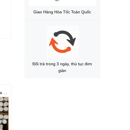
Giao Hàng Hỏa Tốc Toàn Quốc
Đổi trả trong 3 ngày, thủ tục đơn
giản
Bình Xịt tẩy rửa khuôn CM31 | CM36
Dầu bôi trơn chống gỉ
Bột rà khuôn - Red - 600g