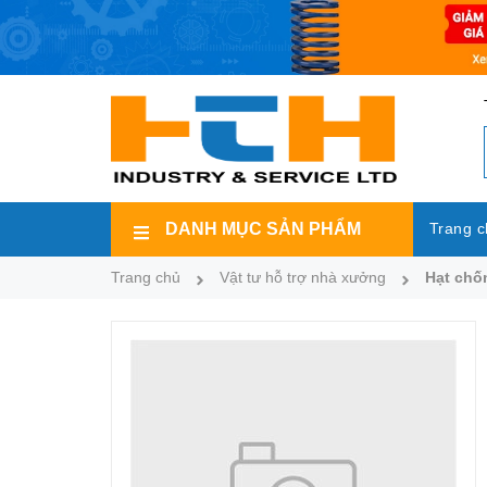
DANH MỤC SẢN PHẨM
Trang c
Trang chủ
Vật tư hỗ trợ nhà xưởng
Hạt chố