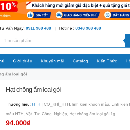
Tư Vấn Ngay:
0911 988 488
| Hotline :
0348 988 488
hủ
Giới thiệu
Khuyến mãi
Catalog
Kiến Thức
Hỗ
ng ẩm loại gói
Hạt chống ẩm loại gói
Thương hiệu:
HTH
|
CƠ_KHÍ_HTH,
linh kiện khuôn mẫu,
Linh kiện
mẫu HTH,
Vật_Tư_Công_Nghiệp,
Hạt chống ẩm loại gói 1g
94.000₫