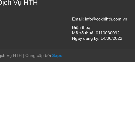
Dịch Vụ HTH
Email:
info@cokhihth.com.vn
Điện thoại:
Mã số thuế: 0110030092
Ngày đăng ký: 14/06/2022
Dịch Vụ HTH
|
Cung cấp bởi
Sapo