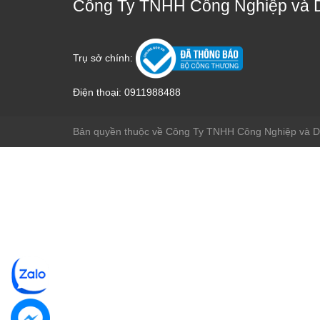
Công Ty TNHH Công Nghiệp và 
Trụ sở chính:
Điện thoại:
0911988488
Bản quyền thuộc về Công Ty TNHH Công Nghiệp và 