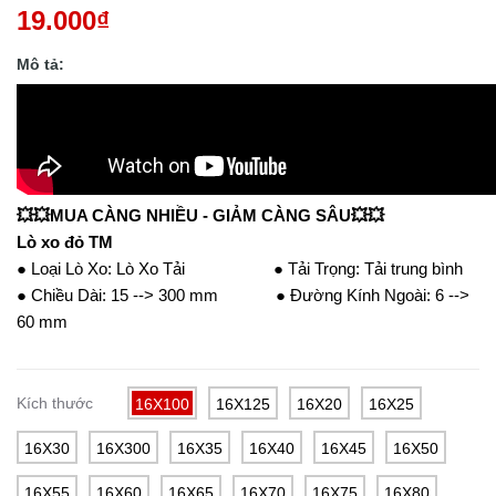
19.000₫
Mô tả:
💥💥MUA CÀNG NHIỀU - GIẢM CÀNG SÂU💥💥
Lò xo đỏ TM
● Loại Lò Xo: Lò Xo Tải ● Tải Trọng: Tải trung bình
● Chiều Dài: 15 --> 300 mm ● Đường Kính Ngoài: 6 -->
60 mm
Kích thước
16X100
16X125
16X20
16X25
16X30
16X300
16X35
16X40
16X45
16X50
16X55
16X60
16X65
16X70
16X75
16X80