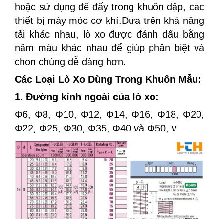
hoặc sử dụng để đẩy trong khuôn dập, các
thiết bị máy móc cơ khí.Dựa trên khả năng
tải khác nhau, lò xo được đánh dấu bằng
năm màu khác nhau để giúp phân biệt và
chọn chúng dễ dàng hơn.
Các Loại Lò Xo Dùng Trong Khuôn Mẫu:
1. Đường kính ngoài của lò xo:
​​Φ6, Φ8, Φ10, Φ12, Φ14, Φ16, Φ18, Φ20,
Φ22, Φ25, Φ30, Φ35, Φ40 và Φ50,.v.